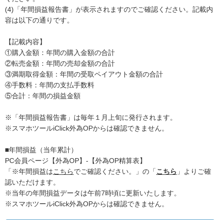
(4)「年間損益報告書」が表示されますのでご確認ください。記載内
容は以下の通りです。
【記載内容】
①購入金額：年間の購入金額の合計
②転売金額：年間の売却金額の合計
③満期取得金額：年間の受取ペイアウト金額の合計
④手数料：年間の支払手数料
⑤合計：年間の損益金額
※「年間損益報告書」は毎年１月上旬に発行されます。
※スマホツールiClick外為OPからは確認できません。
■年間損益（当年累計）
PC会員ページ【外為OP】-【外為OP精算表】
「※年間損益は
こちら
でご確認ください。」の「
こちら
」よりご確
認いただけます。
※当年の年間損益データは午前7時頃に更新いたします。
※スマホツールiClick外為OPからは確認できません。