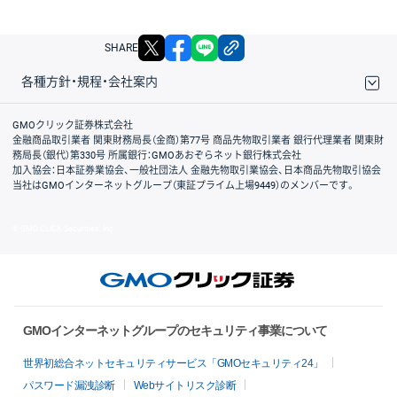
X
facebook
LINE
リンクをコピー
SHARE
各種方針・規程・会社案内
取引規程・約款
サイトマップ
その他のご案内
個人情報保護方針
最良執行方針
サイトのご利用について
ディスクレイマー
信託保全
リスク説明
会社案内
GMOクリック証券株式会社
金融商品取引業者 関東財務局長（金商）第77号 商品先物取引業者 銀行代理業者 関東財
務局長（銀代）第330号 所属銀行：GMOあおぞらネット銀行株式会社
加入協会：日本証券業協会、一般社団法人 金融先物取引業協会、日本商品先物取引協会
当社はGMOインターネットグループ（東証プライム上場9449）のメンバーです。
© GMO CLICK Securities, Inc.
GMOインターネットグループのセキュリティ事業について
世界初総合ネットセキュリティサービス「GMOセキュリティ24」
パスワード漏洩診断
Webサイトリスク診断