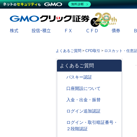
無料診断
X
LINE
株式
投信・積立
ＦＸ
ＣＦＤ
債券
よくあるご質問
>
CFD取引
>
ロスカット・任意
よくあるご質問
パスキー認証
口座開設について
入金・出金・振替
ログイン追加認証
ログイン・取引暗証番号・
２段階認証