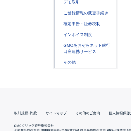
デモ取引
ご登録情報の変更手続き
確定申告・証券税制
インボイス制度
GMOあおぞらネット銀行
口座連携サービス
その他
取引規程・約款
サイトマップ
その他のご案内
個人情報保護
GMOクリック証券株式会社
金融商品取引業者 関東財務局長（金商）第77号 商品先物取引業者 銀行代理業者 関