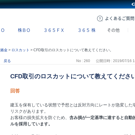
GMOクリック証券
よくある
ご質問
ＢＯ
株ＢＯ
３６５ＦＸ
３６５
株
その他
証拠金
>
ロスカット
>
CFD取引のロスカットについて教えてください。
戻る
No : 260
公開日時 : 2019/07/16 1
CFD取引のロスカットについて教えてくださ
回答
建玉を保有している状態で予想とは反対方向にレートが急変した
リスクがあります。
お客様の損失拡大を防ぐため、
含み損が一定基準に達すると自動
ルを採用しています。