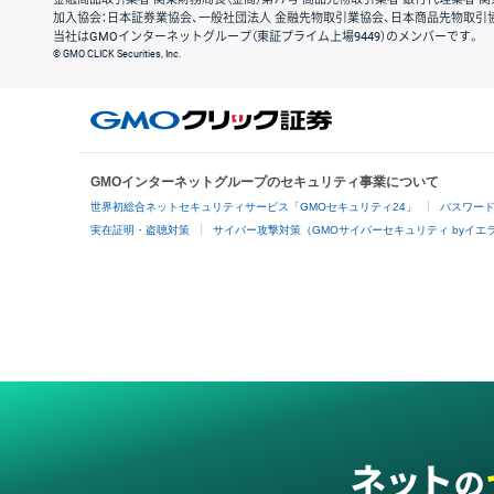
加入協会：日本証券業協会、一般社団法人 金融先物取引業協会、日本商品先物取引
当社はGMOインターネットグループ（東証プライム上場9449）のメンバーです。
© GMO CLICK Securities, Inc.
GMOインターネットグループのセキュリティ事業について
世界初総合ネットセキュリティサービス「GMOセキュリティ24」
パスワー
実在証明・盗聴対策
サイバー攻撃対策（GMOサイバーセキュリティ byイエ