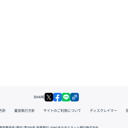
X
facebook
LINE
リンクをコピー
SHARE
方針
最良執行方針
サイトのご利用について
ディスクレイマー
東財務局長（銀代）第330号 所属銀行：GMOあおぞらネット銀行株式会社