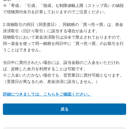
※「寄成」「引成」「指成」も制限値幅上限（ストップ高）の値段
で現物買付余力を計算しておりますのでご注意ください。
2.現物取引の同日（同受渡日）、同銘柄の「買⇒売⇒買」は、差金
決済取引（日計り取引）に該当する場合があります。
現物取引において差金決済取引は法令で禁止されておりますので、
同一資金を使って同一銘柄を同日中に「買⇒売⇒買」のお取引を行
うことはできません。
当日中に買付されたい場合には、該当金額のご入金をいただけれ
ば、反映した余力を利用することは可能です。
※ご入金いただかない場合でも、翌営業日に買付可能となります。
（受渡日が異なるため、差金決済に該当しません。）
詳細につきましては、こちらをご確認ください。
戻る