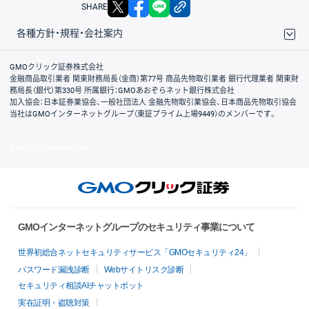
X
facebook
LINE
リンクをコピー
SHARE
各種方針・規程・会社案内
取引規程・約款
サイトマップ
その他のご案内
個人情報保護方針
最良執行方針
サイトのご利用について
ディスクレイマー
信託保全
リスク説明
会社案内
GMOクリック証券株式会社
金融商品取引業者 関東財務局長（金商）第77号 商品先物取引業者 銀行代理業者 関東財
務局長（銀代）第330号 所属銀行：GMOあおぞらネット銀行株式会社
加入協会：日本証券業協会、一般社団法人 金融先物取引業協会、日本商品先物取引協会
当社はGMOインターネットグループ（東証プライム上場9449）のメンバーです。
© GMO CLICK Securities, Inc.
GMOインターネットグループのセキュリティ事業について
世界初総合ネットセキュリティサービス「GMOセキュリティ24」
パスワード漏洩診断
Webサイトリスク診断
セキュリティ相談AIチャットボット
実在証明・盗聴対策