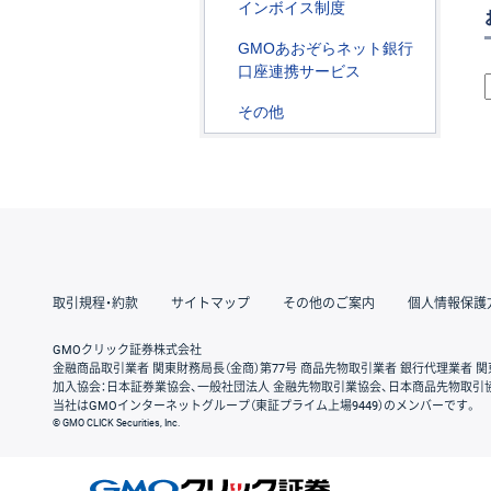
インボイス制度
GMOあおぞらネット銀行
口座連携サービス
その他
取引規程・約款
サイトマップ
その他のご案内
個人情報保護
GMOクリック証券株式会社
金融商品取引業者 関東財務局長（金商）第77号 商品先物取引業者 銀行代理業者 関
加入協会：日本証券業協会、一般社団法人 金融先物取引業協会、日本商品先物取引
当社はGMOインターネットグループ（東証プライム上場9449）のメンバーです。
© GMO CLICK Securities, Inc.