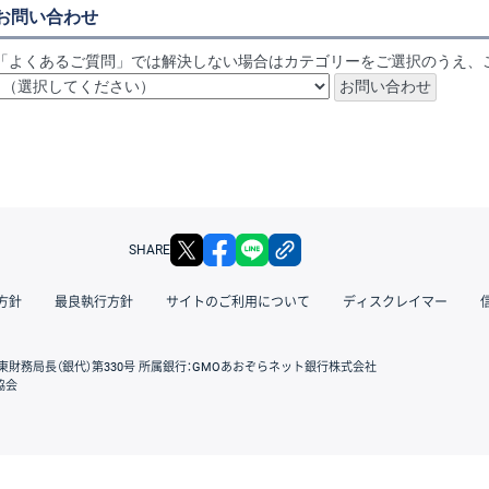
お問い合わせ
「よくあるご質問」では解決しない場合はカテゴリーをご選択のうえ、
X
facebook
LINE
リンクをコピー
SHARE
方針
最良執行方針
サイトのご利用について
ディスクレイマー
東財務局長（銀代）第330号 所属銀行：GMOあおぞらネット銀行株式会社
協会
GMOクリック証券