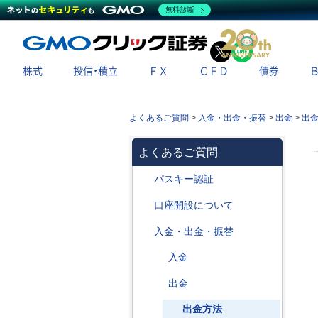
無料診断
X
LINE
株式
投信・積立
ＦＸ
ＣＦＤ
債券
よくあるご質問
>
入金・出金・振替
>
出金
>
出
よくあるご質問
パスキー認証
口座開設について
入金・出金・振替
入金
出金
出金方法