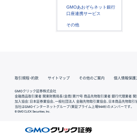
GMOあおぞらネット銀行
口座連携サービス
その他
取引規程・約款
サイトマップ
その他のご案内
個人情報保護
GMOクリック証券株式会社
金融商品取引業者 関東財務局長（金商）第77号 商品先物取引業者 銀行代理業者 関
加入協会：日本証券業協会、一般社団法人 金融先物取引業協会、日本商品先物取引
当社はGMOインターネットグループ（東証プライム上場9449）のメンバーです。
© GMO CLICK Securities, Inc.