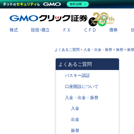
無料診断
X
LINE
株式
投信・積立
ＦＸ
ＣＦＤ
債券
よくあるご質問
>
入金・出金・振替
>
振替
>
振
よくあるご質問
パスキー認証
口座開設について
入金・出金・振替
入金
出金
振替