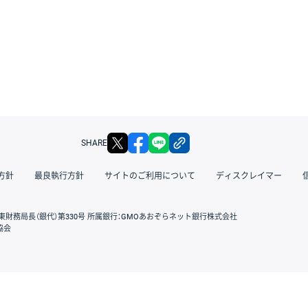
X
facebook
LINE
リンクをコピー
SHARE
方針
最良執行方針
サイトのご利用について
ディスクレイマー
東財務局長（銀代）第330号 所属銀行：GMOあおぞらネット銀行株式会社
協会
GMOクリック証券