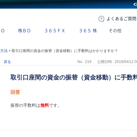
GMOクリック証券
よくある
ご質問
ＢＯ
株ＢＯ
３６５ＦＸ
３６５
株
その他
替方法
>
取引口座間の資金の振替（資金移動）に手数料はかかりますか？
戻る
No : 219
公開日時 : 2019/04/12 0
取引口座間の資金の振替（資金移動）に手数
回答
振替の手数料は
無料
です。