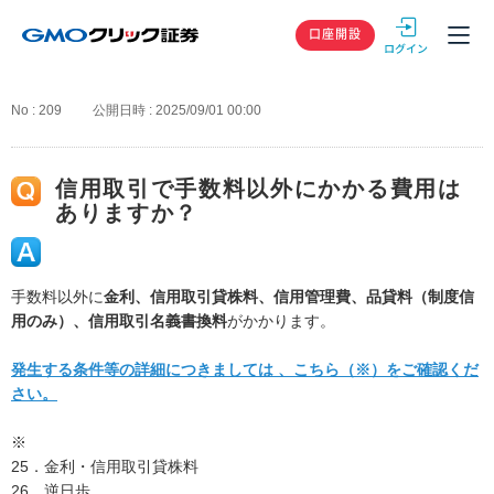
GMOクリック
口座開設
No : 209
公開日時 : 2025/09/01 00:00
信用取引で手数料以外にかかる費用は
ありますか？
手数料以外に
金利、信用取引貸株料、信用管理費、品貸料（制度信
用のみ）、信用取引名義書換料
がかかります。
発生する条件等の詳細につきましては 、こちら（※）をご確認くだ
さい。
※
25．金利・信用取引貸株料
26．逆日歩