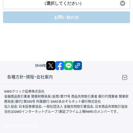
（選択してください）
お問い合わせ
X
facebook
LINE
リンクをコピー
SHARE
各種方針・規程・会社案内
取引規程・約款
サイトマップ
その他のご案内
個人情報保護方針
最良執行方針
サイトのご利用について
ディスクレイマー
信託保全
リスク説明
会社案内
GMOクリック証券株式会社
金融商品取引業者 関東財務局長（金商）第77号 商品先物取引業者 銀行代理業者 関東財
務局長（銀代）第330号 所属銀行：GMOあおぞらネット銀行株式会社
加入協会：日本証券業協会、一般社団法人 金融先物取引業協会、日本商品先物取引協会
当社はGMOインターネットグループ（東証プライム上場9449）のメンバーです。
© GMO CLICK Securities, Inc.