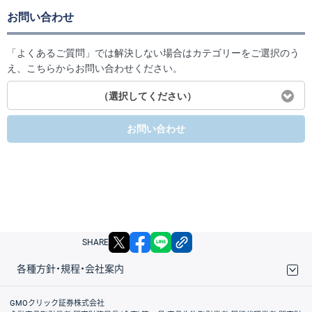
お問い合わせ
「よくあるご質問」では解決しない場合はカテゴリーをご選択のう
え、こちらからお問い合わせください。
（選択してください）
お問い合わせ
X
facebook
LINE
リンクをコピー
SHARE
各種方針・規程・会社案内
取引規程・約款
サイトマップ
その他のご案内
個人情報保護方針
最良執行方針
サイトのご利用について
ディスクレイマー
信託保全
リスク説明
会社案内
GMOクリック証券株式会社