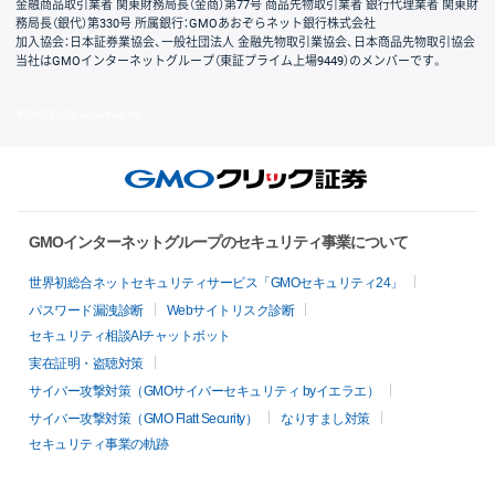
金融商品取引業者 関東財務局長（金商）第77号 商品先物取引業者 銀行代理業者 関東財
務局長（銀代）第330号 所属銀行：GMOあおぞらネット銀行株式会社
加入協会：日本証券業協会、一般社団法人 金融先物取引業協会、日本商品先物取引協会
当社はGMOインターネットグループ（東証プライム上場9449）のメンバーです。
© GMO CLICK Securities, Inc.
GMOインターネットグループのセキュリティ事業について
世界初総合ネットセキュリティサービス「GMOセキュリティ24」
パスワード漏洩診断
Webサイトリスク診断
セキュリティ相談AIチャットボット
実在証明・盗聴対策
サイバー攻撃対策（GMOサイバーセキュリティ byイエラエ）
サイバー攻撃対策（GMO Flatt Security）
なりすまし対策
セキュリティ事業の軌跡