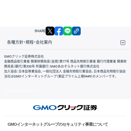
X
facebook
LINE
リンクをコピー
SHARE
各種方針・規程・会社案内
取引規程・約款
サイトマップ
その他のご案内
個人情報保護方針
最良執行方針
サイトのご利用について
ディスクレイマー
信託保全
リスク説明
会社案内
GMOクリック証券株式会社
金融商品取引業者 関東財務局長（金商）第77号 商品先物取引業者 銀行代理業者 関東財
務局長（銀代）第330号 所属銀行：GMOあおぞらネット銀行株式会社
加入協会：日本証券業協会、一般社団法人 金融先物取引業協会、日本商品先物取引協会
当社はGMOインターネットグループ（東証プライム上場9449）のメンバーです。
© GMO CLICK Securities, Inc.
GMOインターネットグループのセキュリティ事業について