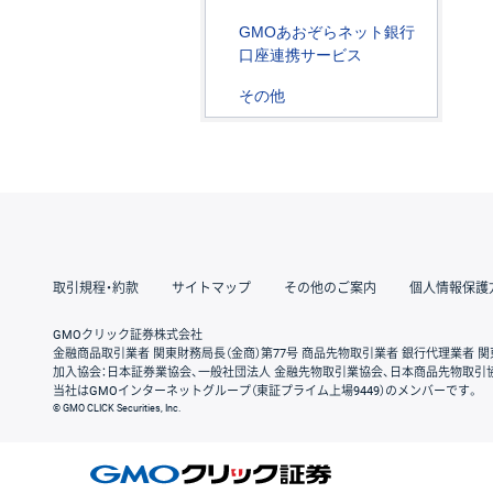
GMOあおぞらネット銀行
口座連携サービス
その他
取引規程・約款
サイトマップ
その他のご案内
個人情報保護
GMOクリック証券株式会社
金融商品取引業者 関東財務局長（金商）第77号 商品先物取引業者 銀行代理業者 関
加入協会：日本証券業協会、一般社団法人 金融先物取引業協会、日本商品先物取引
当社はGMOインターネットグループ（東証プライム上場9449）のメンバーです。
© GMO CLICK Securities, Inc.