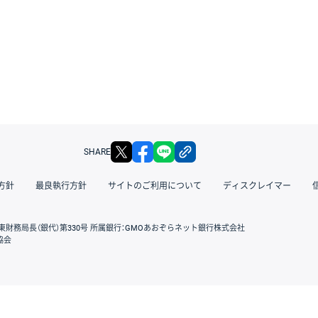
X
facebook
LINE
リンクをコピー
SHARE
方針
最良執行方針
サイトのご利用について
ディスクレイマー
東財務局長（銀代）第330号 所属銀行：GMOあおぞらネット銀行株式会社
協会
GMOクリック証券