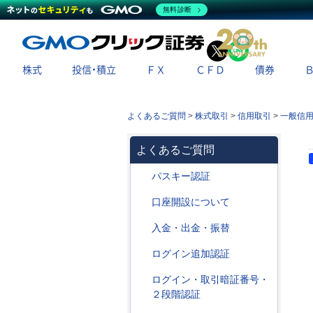
無料診断
X
LINE
株式
投信・積立
ＦＸ
ＣＦＤ
債券
よくあるご質問
>
株式取引
>
信用取引
>
一般信
よくあるご質問
パスキー認証
口座開設について
入金・出金・振替
ログイン追加認証
ログイン・取引暗証番号・
２段階認証