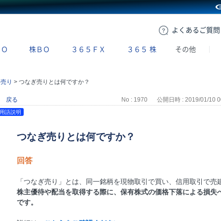
GMOクリック証券
よくある
ご質問
ＢＯ
株ＢＯ
３６５ＦＸ
３６５
株
その他
用売り
>
つなぎ売りとは何ですか？
戻る
No : 1970
公開日時 : 2019/01/10 0
用語説明
つなぎ売りとは何ですか？
回答
「つなぎ売り」とは、同一銘柄を現物取引で買い、信用取引で売
株主優待や配当を取得する際に、保有株式の価格下落による損失
です。