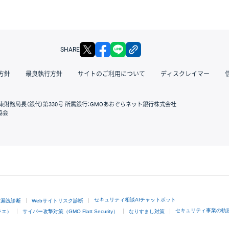
X
facebook
LINE
リンクをコピー
SHARE
方針
最良執行方針
サイトのご利用について
ディスクレイマー
東財務局長（銀代）第330号 所属銀行：GMOあおぞらネット銀行株式会社
協会
GMOクリック証券
セキュリティ相談AIチャットボット
ド漏洩診断
Webサイトリスク診断
セキュリティ事業の軌
ラエ）
サイバー攻撃対策（GMO Flatt Security）
なりすまし対策