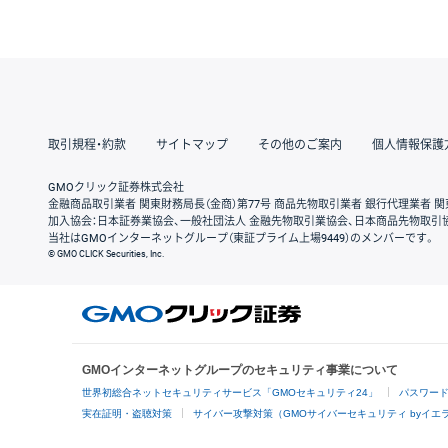
取引規程・約款
サイトマップ
その他のご案内
個人情報保護
GMOクリック証券株式会社
金融商品取引業者 関東財務局長（金商）第77号 商品先物取引業者 銀行代理業者 関
加入協会：日本証券業協会、一般社団法人 金融先物取引業協会、日本商品先物取引
当社はGMOインターネットグループ（東証プライム上場9449）のメンバーです。
© GMO CLICK Securities, Inc.
GMOインターネットグループのセキュリティ事業について
世界初総合ネットセキュリティサービス「GMOセキュリティ24」
パスワー
実在証明・盗聴対策
サイバー攻撃対策（GMOサイバーセキュリティ byイエ