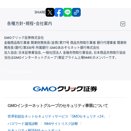
X
facebook
LINE
リンクをコピー
SHARE
各種方針・規程・会社案内
取引規程・約款
サイトマップ
その他のご案内
個人情報保護方針
最良執行方針
サイトのご利用について
ディスクレイマー
信託保全
リスク説明
会社案内
GMOクリック証券株式会社
金融商品取引業者 関東財務局長（金商）第77号 商品先物取引業者 銀行代理業者 関東財
務局長（銀代）第330号 所属銀行：GMOあおぞらネット銀行株式会社
加入協会：日本証券業協会、一般社団法人 金融先物取引業協会、日本商品先物取引協会
当社はGMOインターネットグループ（東証プライム上場9449）のメンバーです。
© GMO CLICK Securities, Inc.
GMOインターネットグループのセキュリティ事業について
世界初総合ネットセキュリティサービス「GMOセキュリティ24」
パスワード漏洩診断
Webサイトリスク診断
セキュリティ相談AIチャットボット