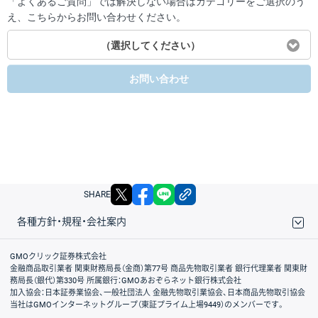
「よくあるご質問」では解決しない場合はカテゴリーをご選択のう
え、こちらからお問い合わせください。
（選択してください）
お問い合わせ
X
facebook
LINE
リンクをコピー
SHARE
各種方針・規程・会社案内
取引規程・約款
サイトマップ
その他のご案内
個人情報保護方針
最良執行方針
サイトのご利用について
ディスクレイマー
信託保全
リスク説明
会社案内
GMOクリック証券株式会社
金融商品取引業者 関東財務局長（金商）第77号 商品先物取引業者 銀行代理業者 関東財
務局長（銀代）第330号 所属銀行：GMOあおぞらネット銀行株式会社
加入協会：日本証券業協会、一般社団法人 金融先物取引業協会、日本商品先物取引協会
当社はGMOインターネットグループ（東証プライム上場9449）のメンバーです。