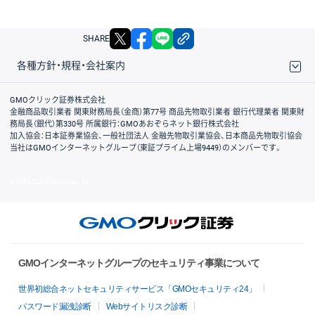
X
facebook
LINE
リンクをコピー
SHARE
各種方針・規程・会社案内
取引規程・約款
サイトマップ
その他のご案内
個人情報保護方針
最良執行方針
サイトのご利用について
ディスクレイマー
信託保全
リスク説明
会社案内
GMOクリック証券株式会社
金融商品取引業者 関東財務局長（金商）第77号 商品先物取引業者 銀行代理業者 関東財
務局長（銀代）第330号 所属銀行：GMOあおぞらネット銀行株式会社
加入協会：日本証券業協会、一般社団法人 金融先物取引業協会、日本商品先物取引協会
当社はGMOインターネットグループ（東証プライム上場9449）のメンバーです。
© GMO CLICK Securities, Inc.
GMOインターネットグループのセキュリティ事業について
世界初総合ネットセキュリティサービス「GMOセキュリティ24」
パスワード漏洩診断
Webサイトリスク診断