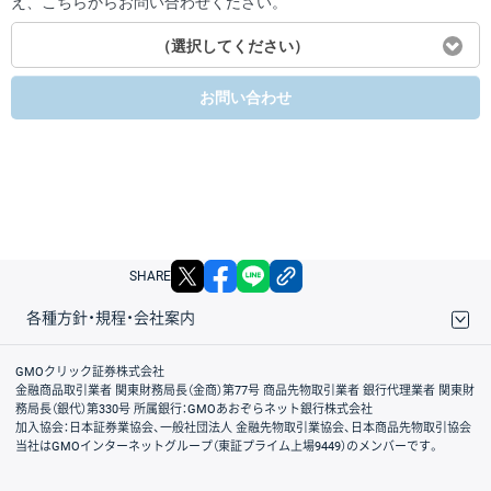
え、こちらからお問い合わせください。
（選択してください）
お問い合わせ
X
facebook
LINE
リンクをコピー
SHARE
各種方針・規程・会社案内
取引規程・約款
サイトマップ
その他のご案内
個人情報保護方針
最良執行方針
サイトのご利用について
ディスクレイマー
信託保全
リスク説明
会社案内
GMOクリック証券株式会社
金融商品取引業者 関東財務局長（金商）第77号 商品先物取引業者 銀行代理業者 関東財
務局長（銀代）第330号 所属銀行：GMOあおぞらネット銀行株式会社
加入協会：日本証券業協会、一般社団法人 金融先物取引業協会、日本商品先物取引協会
当社はGMOインターネットグループ（東証プライム上場9449）のメンバーです。