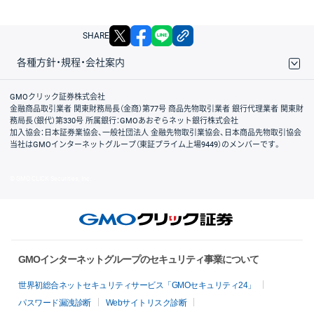
X
facebook
LINE
リンクをコピー
SHARE
各種方針・規程・会社案内
取引規程・約款
サイトマップ
その他のご案内
個人情報保護方針
最良執行方針
サイトのご利用について
ディスクレイマー
信託保全
リスク説明
会社案内
GMOクリック証券株式会社
金融商品取引業者 関東財務局長（金商）第77号 商品先物取引業者 銀行代理業者 関東財
務局長（銀代）第330号 所属銀行：GMOあおぞらネット銀行株式会社
加入協会：日本証券業協会、一般社団法人 金融先物取引業協会、日本商品先物取引協会
当社はGMOインターネットグループ（東証プライム上場9449）のメンバーです。
© GMO CLICK Securities, Inc.
GMOインターネットグループのセキュリティ事業について
世界初総合ネットセキュリティサービス「GMOセキュリティ24」
パスワード漏洩診断
Webサイトリスク診断