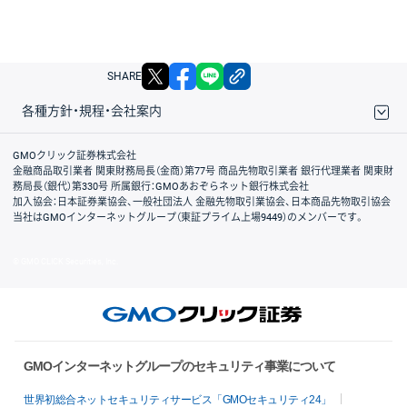
X
facebook
LINE
リンクをコピー
SHARE
各種方針・規程・会社案内
取引規程・約款
サイトマップ
その他のご案内
個人情報保護方針
最良執行方針
サイトのご利用について
ディスクレイマー
信託保全
リスク説明
会社案内
GMOクリック証券株式会社
金融商品取引業者 関東財務局長（金商）第77号 商品先物取引業者 銀行代理業者 関東財
務局長（銀代）第330号 所属銀行：GMOあおぞらネット銀行株式会社
加入協会：日本証券業協会、一般社団法人 金融先物取引業協会、日本商品先物取引協会
当社はGMOインターネットグループ（東証プライム上場9449）のメンバーです。
© GMO CLICK Securities, Inc.
GMOインターネットグループのセキュリティ事業について
世界初総合ネットセキュリティサービス「GMOセキュリティ24」