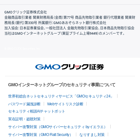
取引規程・約款
サイトマップ
その他のご案内
個人情報保護方針
最良執行方針
サイトのご利用について
ディスクレイマー
信託保全
リスク説明
会社案内
GMOクリック証券株式会社
金融商品取引業者 関東財務局長（金商）第77号 商品先物取引業者 銀行代理業者 関東財
務局長（銀代）第330号 所属銀行：GMOあおぞらネット銀行株式会社
加入協会：日本証券業協会、一般社団法人 金融先物取引業協会、日本商品先物取引協会
当社はGMOインターネットグループ（東証プライム上場9449）のメンバーです。
© GMO CLICK Securities, Inc.
GMOインターネットグループのセキュリティ事業について
世界初総合ネットセキュリティサービス「GMOセキュリティ24」
パスワード漏洩診断
Webサイトリスク診断
セキュリティ相談AIチャットボット
実在証明・盗聴対策
サイバー攻撃対策（GMOサイバーセキュリティ byイエラエ）
サイバー攻撃対策（GMO Flatt Security）
なりすまし対策