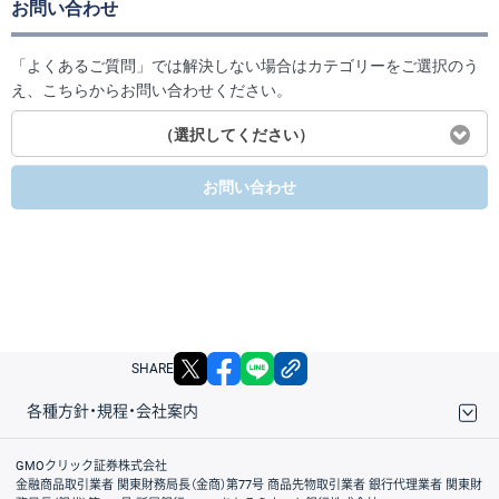
お問い合わせ
「よくあるご質問」では解決しない場合はカテゴリーをご選択のう
え、こちらからお問い合わせください。
（選択してください）
お問い合わせ
X
facebook
LINE
リンクをコピー
SHARE
各種方針・規程・会社案内
取引規程・約款
サイトマップ
その他のご案内
個人情報保護方針
最良執行方針
サイトのご利用について
ディスクレイマー
信託保全
リスク説明
会社案内
GMOクリック証券株式会社
金融商品取引業者 関東財務局長（金商）第77号 商品先物取引業者 銀行代理業者 関東財