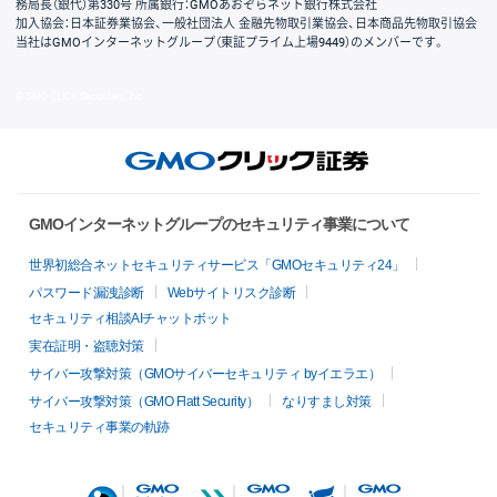
務局長（銀代）第330号 所属銀行：GMOあおぞらネット銀行株式会社
加入協会：日本証券業協会、一般社団法人 金融先物取引業協会、日本商品先物取引協会
当社はGMOインターネットグループ（東証プライム上場9449）のメンバーです。
© GMO CLICK Securities, Inc.
GMOインターネットグループのセキュリティ事業について
世界初総合ネットセキュリティサービス「GMOセキュリティ24」
パスワード漏洩診断
Webサイトリスク診断
セキュリティ相談AIチャットボット
実在証明・盗聴対策
サイバー攻撃対策（GMOサイバーセキュリティ byイエラエ）
サイバー攻撃対策（GMO Flatt Security）
なりすまし対策
セキュリティ事業の軌跡