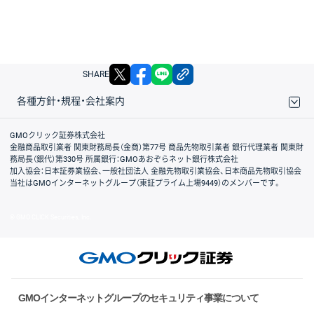
X
facebook
LINE
リンクをコピー
SHARE
各種方針・規程・会社案内
取引規程・約款
サイトマップ
その他のご案内
個人情報保護方針
最良執行方針
サイトのご利用について
ディスクレイマー
信託保全
リスク説明
会社案内
GMOクリック証券株式会社
金融商品取引業者 関東財務局長（金商）第77号 商品先物取引業者 銀行代理業者 関東財
務局長（銀代）第330号 所属銀行：GMOあおぞらネット銀行株式会社
加入協会：日本証券業協会、一般社団法人 金融先物取引業協会、日本商品先物取引協会
当社はGMOインターネットグループ（東証プライム上場9449）のメンバーです。
© GMO CLICK Securities, Inc.
GMOインターネットグループのセキュリティ事業について