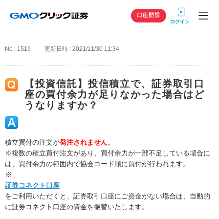
GMOクリック
口座開設
No : 1519
更新日時 : 2021/11/30 11:34
【投資信託】投信積立で、証券取引口
座の買付余力が足りなかった場合はど
うなりますか？
積立買付の注文が
発注されません
。
※複数の積立買付注文があり、買付余力が一部不足している場合に
は、買付余力の範囲内で協会コード順に買付が行われます。
※
証券コネクト口座
をご利用いただくと、証券取引口座にご資金がない場合は、自動的
に証券コネクト口座の資金を振替いたします。