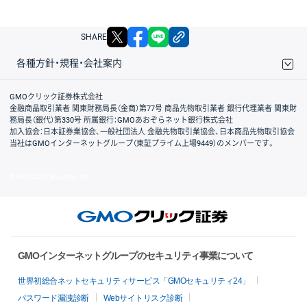
X
facebook
LINE
リンクをコピー
SHARE
各種方針・規程・会社案内
取引規程・約款
サイトマップ
その他のご案内
個人情報保護方針
最良執行方針
サイトのご利用について
ディスクレイマー
信託保全
リスク説明
会社案内
GMOクリック証券株式会社
金融商品取引業者 関東財務局長（金商）第77号 商品先物取引業者 銀行代理業者 関東財
務局長（銀代）第330号 所属銀行：GMOあおぞらネット銀行株式会社
加入協会：日本証券業協会、一般社団法人 金融先物取引業協会、日本商品先物取引協会
当社はGMOインターネットグループ（東証プライム上場9449）のメンバーです。
© GMO CLICK Securities, Inc.
GMOインターネットグループのセキュリティ事業について
世界初総合ネットセキュリティサービス「GMOセキュリティ24」
パスワード漏洩診断
Webサイトリスク診断