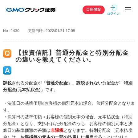
GMOクリック
口座開設
No : 1430
更新日時 : 2022/01/31 17:09
【投資信託】普通分配金と特別分配金
の違いを教えてください。
課税
される分配金が「
普通分配金
」、
課税されない
分配金が「
特別
分配金(元本払戻金)
」です。
・決算日の基準価額≧お客様の個別元本の場合、普通分配金となりま
す。
・決算日の基準価額＜お客様の個別元本の場合、元本払戻金（特別
分配金）となり、支払われた分配金のうち、お客様の個別元本と決
算日の基準価額の差額は
非課税
となります。特別分配金（元本払戻
金）は、
お客様毎の元本の一部の払戻しに相当する
ことになりま