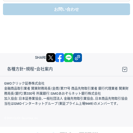
お問い合わせ
X
facebook
LINE
リンクをコピー
SHARE
各種方針・規程・会社案内
取引規程・約款
サイトマップ
その他のご案内
個人情報保護方針
最良執行方針
サイトのご利用について
ディスクレイマー
信託保全
リスク説明
会社案内
GMOクリック証券株式会社
金融商品取引業者 関東財務局長（金商）第77号 商品先物取引業者 銀行代理業者 関東財
務局長（銀代）第330号 所属銀行：GMOあおぞらネット銀行株式会社
加入協会：日本証券業協会、一般社団法人 金融先物取引業協会、日本商品先物取引協会
当社はGMOインターネットグループ（東証プライム上場9449）のメンバーです。
© GMO CLICK Securities, Inc.