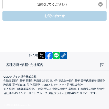
（選択してください）
お問い合わせ
X
facebook
LINE
リンクをコピー
SHARE
各種方針・規程・会社案内
取引規程・約款
サイトマップ
その他のご案内
個人情報保護方針
最良執行方針
サイトのご利用について
ディスクレイマー
信託保全
リスク説明
会社案内
GMOクリック証券株式会社
金融商品取引業者 関東財務局長（金商）第77号 商品先物取引業者 銀行代理業者 関東財
務局長（銀代）第330号 所属銀行：GMOあおぞらネット銀行株式会社
加入協会：日本証券業協会、一般社団法人 金融先物取引業協会、日本商品先物取引協会
当社はGMOインターネットグループ（東証プライム上場9449）のメンバーです。
© GMO CLICK Securities, Inc.