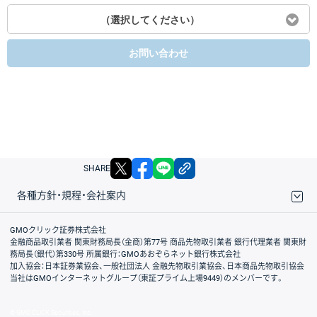
（選択してください）
お問い合わせ
X
facebook
LINE
リンクをコピー
SHARE
各種方針・規程・会社案内
取引規程・約款
サイトマップ
その他のご案内
個人情報保護方針
最良執行方針
サイトのご利用について
ディスクレイマー
信託保全
リスク説明
会社案内
GMOクリック証券株式会社
金融商品取引業者 関東財務局長（金商）第77号 商品先物取引業者 銀行代理業者 関東財
務局長（銀代）第330号 所属銀行：GMOあおぞらネット銀行株式会社
加入協会：日本証券業協会、一般社団法人 金融先物取引業協会、日本商品先物取引協会
当社はGMOインターネットグループ（東証プライム上場9449）のメンバーです。
© GMO CLICK Securities, Inc.