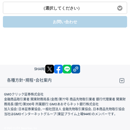
（選択してください）
お問い合わせ
X
facebook
LINE
リンクをコピー
SHARE
各種方針・規程・会社案内
取引規程・約款
サイトマップ
その他のご案内
個人情報保護方針
最良執行方針
サイトのご利用について
ディスクレイマー
信託保全
リスク説明
会社案内
GMOクリック証券株式会社
金融商品取引業者 関東財務局長（金商）第77号 商品先物取引業者 銀行代理業者 関東財
務局長（銀代）第330号 所属銀行：GMOあおぞらネット銀行株式会社
加入協会：日本証券業協会、一般社団法人 金融先物取引業協会、日本商品先物取引協会
当社はGMOインターネットグループ（東証プライム上場9449）のメンバーです。
© GMO CLICK Securities, Inc.