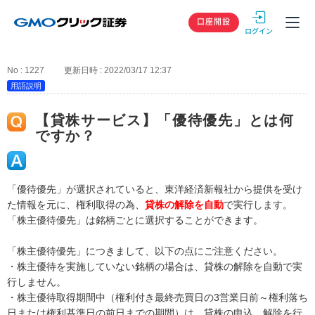
GMOクリック
口座開設
No : 1227
更新日時 : 2022/03/17 12:37
用語説明
【貸株サービス】「優待優先」とは何
ですか？
「優待優先」が選択されていると、東洋経済新報社から提供を受け
た情報を元に、権利取得の為、
貸株の解除を自動
で実行します。
「株主優待優先」は銘柄ごとに選択することができます。
「株主優待優先」につきまして、以下の点にご注意ください。
・株主優待を実施していない銘柄の場合は、貸株の解除を自動で実
行しません。
・株主優待取得期間中（権利付き最終売買日の3営業日前～権利落ち
日または権利基準日の前日までの期間）は、貸株の申込、解除を行