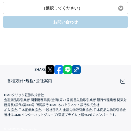
（選択してください）
お問い合わせ
X
facebook
LINE
リンクをコピー
SHARE
各種方針・規程・会社案内
取引規程・約款
サイトマップ
その他のご案内
個人情報保護方針
最良執行方針
サイトのご利用について
ディスクレイマー
信託保全
リスク説明
会社案内
GMOクリック証券株式会社
金融商品取引業者 関東財務局長（金商）第77号 商品先物取引業者 銀行代理業者 関東財
務局長（銀代）第330号 所属銀行：GMOあおぞらネット銀行株式会社
加入協会：日本証券業協会、一般社団法人 金融先物取引業協会、日本商品先物取引協会
当社はGMOインターネットグループ（東証プライム上場9449）のメンバーです。
© GMO CLICK Securities, Inc.