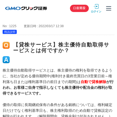
GMOクリック
口座開設
No : 1225
更新日時 : 2022/03/17 12:38
用語説明
【貸株サービス】株主優待自動取得サ
ービスとは何ですか？
株主優待自動取得サービスとは、株主優待の権利を取得できるよう
に、当社が定める優待期間中(権利付き最終売買日の3営業日前～権
利落ち日または権利基準日の前日までの期間)は
自動で貸株解除
が行
われ、お客様ご自身で指示しなくても株主優待や配当金の権利が取
得できるサービスです。
優待の取得に長期継続保有の条件がある銘柄については、権利確定
日だけでなく権利基準日も、株主権利取得のため自動で貸株設定の
解除が行われます。（解除期間中、貸株金利は付与されません。）