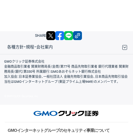
X
facebook
LINE
リンクをコピー
SHARE
各種方針・規程・会社案内
取引規程・約款
サイトマップ
その他のご案内
個人情報保護方針
最良執行方針
サイトのご利用について
ディスクレイマー
信託保全
リスク説明
会社案内
GMOクリック証券株式会社
金融商品取引業者 関東財務局長（金商）第77号 商品先物取引業者 銀行代理業者 関東財
務局長（銀代）第330号 所属銀行：GMOあおぞらネット銀行株式会社
加入協会：日本証券業協会、一般社団法人 金融先物取引業協会、日本商品先物取引協会
当社はGMOインターネットグループ（東証プライム上場9449）のメンバーです。
© GMO CLICK Securities, Inc.
GMOインターネットグループのセキュリティ事業について