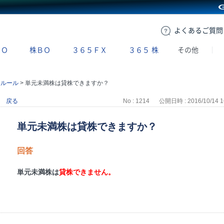
GMOクリック証券
よくある
ご質問
ＢＯ
株ＢＯ
３６５ＦＸ
３６５
株
その他
引ルール
>
単元未満株は貸株できますか？
戻る
No : 1214
公開日時 : 2016/10/14 1
単元未満株は貸株できますか？
回答
単元未満株は
貸株できません。