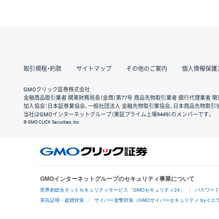
取引規程・約款
サイトマップ
その他のご案内
個人情報保護
GMOクリック証券株式会社
金融商品取引業者 関東財務局長（金商）第77号 商品先物取引業者 銀行代理業者 関
加入協会：日本証券業協会、一般社団法人 金融先物取引業協会、日本商品先物取引
当社はGMOインターネットグループ（東証プライム上場9449）のメンバーです。
© GMO CLICK Securities, Inc.
GMOインターネットグループのセキュリティ事業について
世界初総合ネットセキュリティサービス「GMOセキュリティ24」
パスワー
実在証明・盗聴対策
サイバー攻撃対策（GMOサイバーセキュリティ byイエ