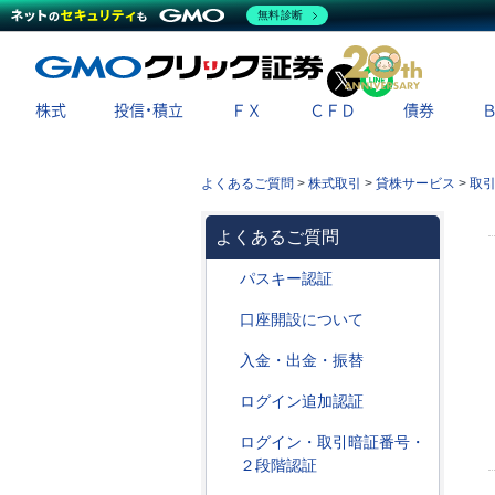
無料診断
X
LINE
株式
投信・積立
ＦＸ
ＣＦＤ
債券
よくあるご質問
>
株式取引
>
貸株サービス
>
取
よくあるご質問
パスキー認証
口座開設について
入金・出金・振替
ログイン追加認証
ログイン・取引暗証番号・
２段階認証