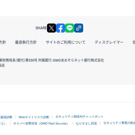
X
facebook
LINE
リンクをコピー
SHARE
方針
最良執行方針
サイトのご利用について
ディスクレイマー
東財務局長（銀代）第330号 所属銀行：GMOあおぞらネット銀行株式会社
協会
GMOクリック証券
セキュリティ相談AIチャットボット
ド漏洩診断
Webサイトリスク診断
セキュリティ事業の軌
ラエ）
サイバー攻撃対策（GMO Flatt Security）
なりすまし対策