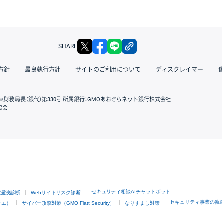
X
facebook
LINE
リンクをコピー
SHARE
方針
最良執行方針
サイトのご利用について
ディスクレイマー
東財務局長（銀代）第330号 所属銀行：GMOあおぞらネット銀行株式会社
協会
GMOクリック証券
セキュリティ相談AIチャットボット
ド漏洩診断
Webサイトリスク診断
セキュリティ事業の軌
ラエ）
サイバー攻撃対策（GMO Flatt Security）
なりすまし対策