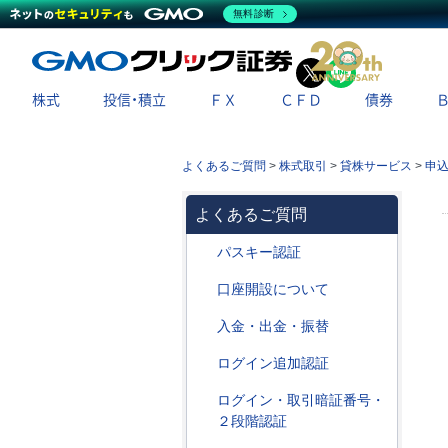
無料診断
X
LINE
株式
投信・積立
ＦＸ
ＣＦＤ
債券
よくあるご質問
>
株式取引
>
貸株サービス
>
申
よくあるご質問
パスキー認証
口座開設について
入金・出金・振替
ログイン追加認証
ログイン・取引暗証番号・
２段階認証