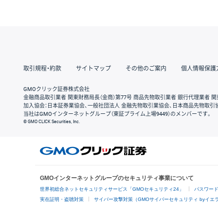
取引規程・約款
サイトマップ
その他のご案内
個人情報保護
GMOクリック証券株式会社
金融商品取引業者 関東財務局長（金商）第77号 商品先物取引業者 銀行代理業者 関
加入協会：日本証券業協会、一般社団法人 金融先物取引業協会、日本商品先物取引
当社はGMOインターネットグループ（東証プライム上場9449）のメンバーです。
© GMO CLICK Securities, Inc.
GMOインターネットグループのセキュリティ事業について
世界初総合ネットセキュリティサービス「GMOセキュリティ24」
パスワー
実在証明・盗聴対策
サイバー攻撃対策（GMOサイバーセキュリティ byイエ