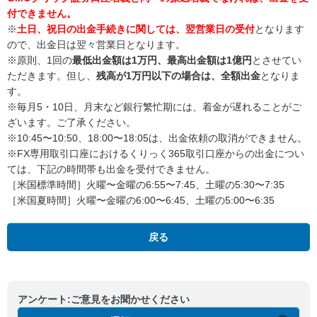
付できません。
※
土日、祝日の出金手続きに関しては、翌営業日の受付
となります
ので、出金日は翌々営業日となります。
※
原則、1回の
最低出金額は1万円、最高出金額は1億円
とさせてい
ただきます。但し、
残高が1万円以下の場合は、全額出金
となりま
す。
※
毎月5・10日、月末など銀行繁忙期には、着金が遅れることがご
ざいます。ご了承ください。
※
10:45〜10:50、18:00〜18:05は、出金依頼の取消ができません。
※
FX専用取引口座におけるくりっく365取引口座からの出金につい
ては、下記の時間帯も出金を受付できません。
［米国標準時間］火曜〜金曜の6:55〜7:45、土曜の5:30〜7:35
［米国夏時間］火曜〜金曜の6:00〜6:45、土曜の5:00〜6:35
戻る
アンケート:ご意見をお聞かせください