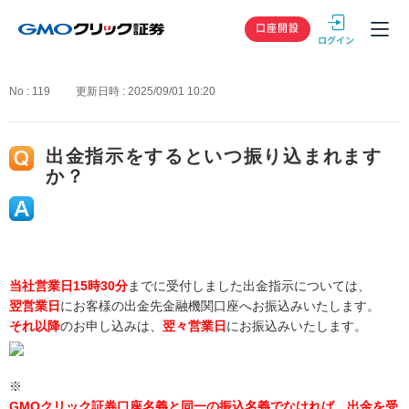
GMOクリック
口座開設
No : 119
更新日時 : 2025/09/01 10:20
出金指示をするといつ振り込まれます
か？
当社営業日15時30分
までに受付しました出金指示については、
翌営業日
にお客様の出金先金融機関口座へお振込みいたします。
それ以降
のお申し込みは、
翌々営業日
にお振込みいたします。
※
GMOクリック証券口座名義と同一の振込名義でなければ、出金を受