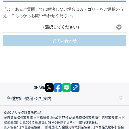
「よくあるご質問」では解決しない場合はカテゴリーをご選択のう
え、こちらからお問い合わせください。
（選択してください）
お問い合わせ
X
facebook
LINE
リンクをコピー
SHARE
各種方針・規程・会社案内
取引規程・約款
サイトマップ
その他のご案内
個人情報保護方針
最良執行方針
サイトのご利用について
ディスクレイマー
信託保全
リスク説明
会社案内
GMOクリック証券株式会社
金融商品取引業者 関東財務局長（金商）第77号 商品先物取引業者 銀行代理業者 関東財
務局長（銀代）第330号 所属銀行：GMOあおぞらネット銀行株式会社
加入協会：日本証券業協会、一般社団法人 金融先物取引業協会、日本商品先物取引協会