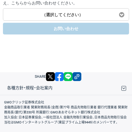
え、こちらからお問い合わせください。
（選択してください）
お問い合わせ
X
facebook
LINE
リンクをコピー
SHARE
各種方針・規程・会社案内
取引規程・約款
サイトマップ
その他のご案内
個人情報保護方針
最良執行方針
サイトのご利用について
ディスクレイマー
信託保全
リスク説明
会社案内
GMOクリック証券株式会社
金融商品取引業者 関東財務局長（金商）第77号 商品先物取引業者 銀行代理業者 関東財
務局長（銀代）第330号 所属銀行：GMOあおぞらネット銀行株式会社
加入協会：日本証券業協会、一般社団法人 金融先物取引業協会、日本商品先物取引協会
当社はGMOインターネットグループ（東証プライム上場9449）のメンバーです。