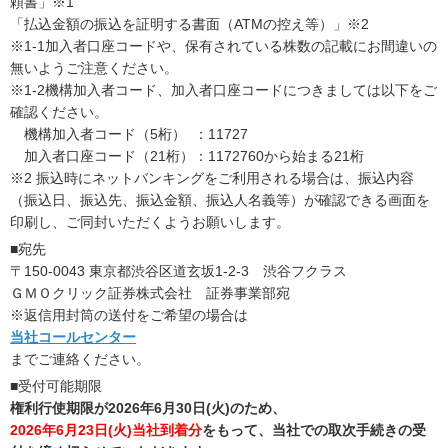
頼書」※1
「払込金額の振込を証明する書面（ATMの控え等）」※2
※1-1加入者口座コードや、保有されている株数の記載にお間違いの
無いようご注意ください。
※1-2機構加入者コード、加入者口座コードにつきましては以下をご
確認ください。
機構加入者コード（5桁） ：11727
加入者口座コード（21桁）：1172760から始まる21桁
※2 振込時にネットバンキングをご利用される場合は、振込内容
（振込日、振込先、振込金額、振込人名義等）が確認できる画面を
印刷し、ご同封いただくようお願いします。
■宛先
〒150-0043 東京都渋谷区道玄坂1-2-3 渋谷フクラス
ＧＭＯクリック証券株式会社 証券事業部宛
※返信用封筒の送付をご希望の場合は
当社コールセンター
までご連絡ください。
■受付可能期限
権利行使期限が2026年6月30日(火)のため、
2026年6月23日(火)当社到着分
をもって、当社での取次手続きの受