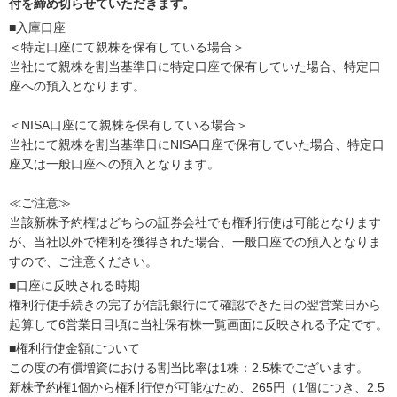
付を締め切らせていただきます。
■入庫口座
＜特定口座にて親株を保有している場合＞
当社にて親株を割当基準日に特定口座で保有していた場合、特定口
座への預入となります。
＜NISA口座にて親株を保有している場合＞
当社にて親株を割当基準日にNISA口座で保有していた場合、特定口
座又は一般口座への預入となります。
≪ご注意≫
当該新株予約権はどちらの証券会社でも権利行使は可能となります
が、当社以外で権利を獲得された場合、一般口座での預入となりま
すので、ご注意ください。
■口座に反映される時期
権利行使手続きの完了が信託銀行にて確認できた日の翌営業日から
起算して6営業日目頃に当社保有株一覧画面に反映される予定です。
■権利行使金額について
この度の有償増資における割当比率は1株：2.5株でございます。
新株予約権1個から権利行使が可能なため、265円（1個につき、2.5