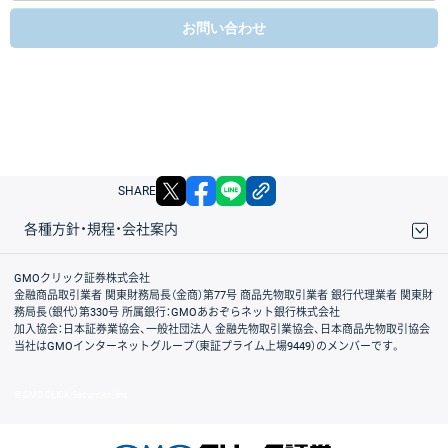
お問い合わせ
X
facebook
LINE
リンクをコピー
SHARE
各種方針・規程・会社案内
取引規程・約款
サイトマップ
その他のご案内
個人情報保護方針
最良執行方針
サイトのご利用について
ディスクレイマー
信託保全
リスク説明
会社案内
GMOクリック証券株式会社
金融商品取引業者 関東財務局長（金商）第77号 商品先物取引業者 銀行代理業者 関東財
務局長（銀代）第330号 所属銀行：GMOあおぞらネット銀行株式会社
加入協会：日本証券業協会、一般社団法人 金融先物取引業協会、日本商品先物取引協会
当社はGMOインターネットグループ（東証プライム上場9449）のメンバーです。
© GMO CLICK Securities, Inc.