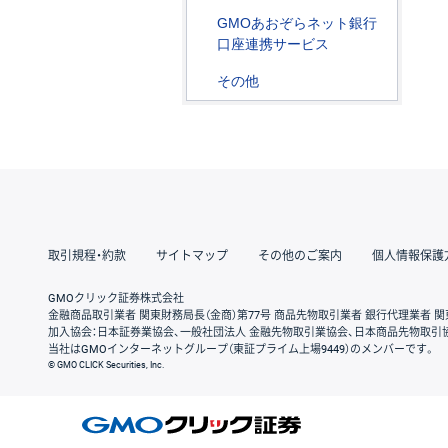
GMOあおぞらネット銀行
口座連携サービス
その他
取引規程・約款
サイトマップ
その他のご案内
個人情報保護
GMOクリック証券株式会社
金融商品取引業者 関東財務局長（金商）第77号 商品先物取引業者 銀行代理業者 関
加入協会：日本証券業協会、一般社団法人 金融先物取引業協会、日本商品先物取引
当社はGMOインターネットグループ（東証プライム上場9449）のメンバーです。
© GMO CLICK Securities, Inc.