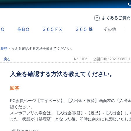
GMOクリック証券
よくある
ご質問
ＢＯ
株ＢＯ
３６５ＦＸ
３６５
株
その他
金履歴
>
入金を確認する方法を教えてください。
戻る
No : 106
公開日時 : 2021/08/11 1
入金を確認する方法を教えてください。
回答
PC会員ページ【マイページ】-【入出金・振替】画面左の「入出金
認ください。
スマホアプリの場合は、【入出金/振替】-【履歴】-【入出金】に
また、状態が［処理済］となった後、即時に余力にも反映いたし