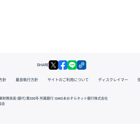
X
facebook
LINE
リンクをコピー
SHARE
方針
最良執行方針
サイトのご利用について
ディスクレイマー
東財務局長（銀代）第330号 所属銀行：GMOあおぞらネット銀行株式会社
協会
GMOクリック証券