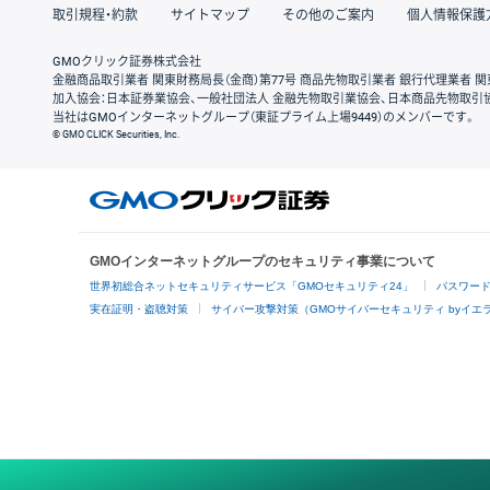
取引規程・約款
サイトマップ
その他のご案内
個人情報保護
GMOクリック証券株式会社
金融商品取引業者 関東財務局長（金商）第77号 商品先物取引業者 銀行代理業者 関
加入協会：日本証券業協会、一般社団法人 金融先物取引業協会、日本商品先物取引
当社はGMOインターネットグループ（東証プライム上場9449）のメンバーです。
© GMO CLICK Securities, Inc.
GMOインターネットグループのセキュリティ事業について
世界初総合ネットセキュリティサービス「GMOセキュリティ24」
パスワー
実在証明・盗聴対策
サイバー攻撃対策（GMOサイバーセキュリティ byイエ