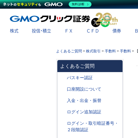
無料診断
X
LINE
株式
投信・積立
ＦＸ
ＣＦＤ
債券
よくあるご質問
>
株式取引
>
手数料
>
手数料
>
よくあるご質問
パスキー認証
口座開設について
入金・出金・振替
ログイン追加認証
ログイン・取引暗証番号・
２段階認証