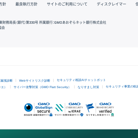
方針
最良執行方針
サイトのご利用について
ディスクレイマー
東財務局長（銀代）第330号 所属銀行：GMOあおぞらネット銀行株式会社
協会
GMOクリック証券
セキュリティ相談AIチャットボット
ド漏洩診断
Webサイトリスク診断
セキュリティ事業の軌
ラエ）
サイバー攻撃対策（GMO Flatt Security）
なりすまし対策