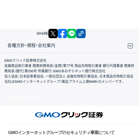
X
facebook
LINE
リンクをコピー
SHARE
各種方針・規程・会社案内
取引規程・約款
サイトマップ
その他のご案内
個人情報保護方針
最良執行方針
サイトのご利用について
ディスクレイマー
信託保全
リスク説明
会社案内
GMOクリック証券株式会社
金融商品取引業者 関東財務局長（金商）第77号 商品先物取引業者 銀行代理業者 関東財
務局長（銀代）第330号 所属銀行：GMOあおぞらネット銀行株式会社
加入協会：日本証券業協会、一般社団法人 金融先物取引業協会、日本商品先物取引協会
当社はGMOインターネットグループ（東証プライム上場9449）のメンバーです。
© GMO CLICK Securities, Inc.
GMOインターネットグループのセキュリティ事業について