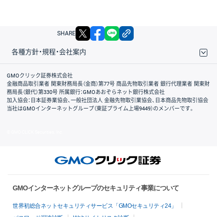
X
facebook
LINE
リンクをコピー
SHARE
各種方針・規程・会社案内
取引規程・約款
サイトマップ
その他のご案内
個人情報保護方針
最良執行方針
サイトのご利用について
ディスクレイマー
信託保全
リスク説明
会社案内
GMOクリック証券株式会社
金融商品取引業者 関東財務局長（金商）第77号 商品先物取引業者 銀行代理業者 関東財
務局長（銀代）第330号 所属銀行：GMOあおぞらネット銀行株式会社
加入協会：日本証券業協会、一般社団法人 金融先物取引業協会、日本商品先物取引協会
当社はGMOインターネットグループ（東証プライム上場9449）のメンバーです。
© GMO CLICK Securities, Inc.
GMOインターネットグループのセキュリティ事業について
世界初総合ネットセキュリティサービス「GMOセキュリティ24」