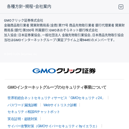
各種方針・規程・会社案内
取引規程・約款
サイトマップ
その他のご案内
個人情報保護方針
最良執行方針
サイトのご利用について
ディスクレイマー
信託保全
リスク説明
会社案内
GMOクリック証券株式会社
金融商品取引業者 関東財務局長（金商）第77号 商品先物取引業者 銀行代理業者 関東財
務局長（銀代）第330号 所属銀行：GMOあおぞらネット銀行株式会社
加入協会：日本証券業協会、一般社団法人 金融先物取引業協会、日本商品先物取引協会
当社はGMOインターネットグループ（東証プライム上場9449）のメンバーです。
© GMO CLICK Securities, Inc.
GMOインターネットグループのセキュリティ事業について
世界初総合ネットセキュリティサービス「GMOセキュリティ24」
パスワード漏洩診断
Webサイトリスク診断
セキュリティ相談AIチャットボット
実在証明・盗聴対策
サイバー攻撃対策（GMOサイバーセキュリティ byイエラエ）