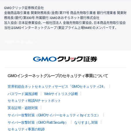
取引規程・約款
サイトマップ
その他のご案内
個人情報保護方針
最良執行方針
サイトのご利用について
ディスクレイマー
信託保全
リスク説明
会社案内
GMOクリック証券株式会社
金融商品取引業者 関東財務局長（金商）第77号 商品先物取引業者 銀行代理業者 関東財
務局長（銀代）第330号 所属銀行：GMOあおぞらネット銀行株式会社
加入協会：日本証券業協会、一般社団法人 金融先物取引業協会、日本商品先物取引協会
当社はGMOインターネットグループ（東証プライム上場9449）のメンバーです。
© GMO CLICK Securities, Inc.
GMOインターネットグループのセキュリティ事業について
世界初総合ネットセキュリティサービス「GMOセキュリティ24」
パスワード漏洩診断
Webサイトリスク診断
セキュリティ相談AIチャットボット
実在証明・盗聴対策
サイバー攻撃対策（GMOサイバーセキュリティ byイエラエ）
サイバー攻撃対策（GMO Flatt Security）
なりすまし対策
セキュリティ事業の軌跡