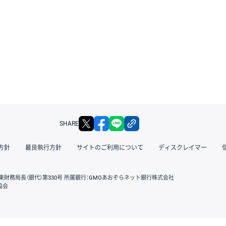
X
facebook
LINE
リンクをコピー
SHARE
方針
最良執行方針
サイトのご利用について
ディスクレイマー
東財務局長（銀代）第330号 所属銀行：GMOあおぞらネット銀行株式会社
協会