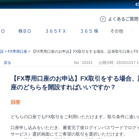
GMOクリック証券
よくある
ご質問
ＢＯ
株ＢＯ
３６５ＦＸ
３６５
株
その他
設
>
FX専用口座
>
【FX専用口座のお申込】FX取引をする場合、証券取引口座とFX専用取引口座のどちらを開設すればいいですか？
戻る
No : 10101
公開日時 : 2024/12/17 1
【FX専用口座のお申込】FX取引をする場合、
座のどちらを開設すればいいですか？
回答
どちらの口座でもFX取引をご利用いただけます。取引条件に違い
口座申し込みをいただき、審査完了後ログインパスワードでログ
サービス）選択画面にてご希望の取引を選択いただけます。