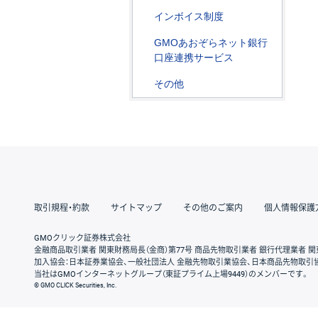
インボイス制度
GMOあおぞらネット銀行
口座連携サービス
その他
取引規程・約款
サイトマップ
その他のご案内
個人情報保護
GMOクリック証券株式会社
金融商品取引業者 関東財務局長（金商）第77号 商品先物取引業者 銀行代理業者 関
加入協会：日本証券業協会、一般社団法人 金融先物取引業協会、日本商品先物取引
当社はGMOインターネットグループ（東証プライム上場9449）のメンバーです。
© GMO CLICK Securities, Inc.