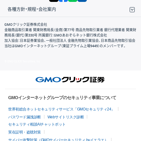
各種方針・規程・会社案内
取引規程・約款
サイトマップ
その他のご案内
個人情報保護方針
最良執行方針
サイトのご利用について
ディスクレイマー
信託保全
リスク説明
会社案内
GMOクリック証券株式会社
金融商品取引業者 関東財務局長（金商）第77号 商品先物取引業者 銀行代理業者 関東財
務局長（銀代）第330号 所属銀行：GMOあおぞらネット銀行株式会社
加入協会：日本証券業協会、一般社団法人 金融先物取引業協会、日本商品先物取引協会
当社はGMOインターネットグループ（東証プライム上場9449）のメンバーです。
© GMO CLICK Securities, Inc.
GMOインターネットグループのセキュリティ事業について
世界初総合ネットセキュリティサービス「GMOセキュリティ24」
パスワード漏洩診断
Webサイトリスク診断
セキュリティ相談AIチャットボット
実在証明・盗聴対策
サイバー攻撃対策（GMOサイバーセキュリティ byイエラエ）