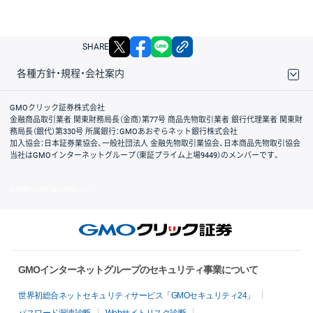
X
facebook
LINE
リンクをコピー
SHARE
各種方針・規程・会社案内
取引規程・約款
サイトマップ
その他のご案内
個人情報保護方針
最良執行方針
サイトのご利用について
ディスクレイマー
信託保全
リスク説明
会社案内
GMOクリック証券株式会社
金融商品取引業者 関東財務局長（金商）第77号 商品先物取引業者 銀行代理業者 関東財
務局長（銀代）第330号 所属銀行：GMOあおぞらネット銀行株式会社
加入協会：日本証券業協会、一般社団法人 金融先物取引業協会、日本商品先物取引協会
当社はGMOインターネットグループ（東証プライム上場9449）のメンバーです。
© GMO CLICK Securities, Inc.
GMOインターネットグループのセキュリティ事業について
世界初総合ネットセキュリティサービス「GMOセキュリティ24」
パスワード漏洩診断
Webサイトリスク診断