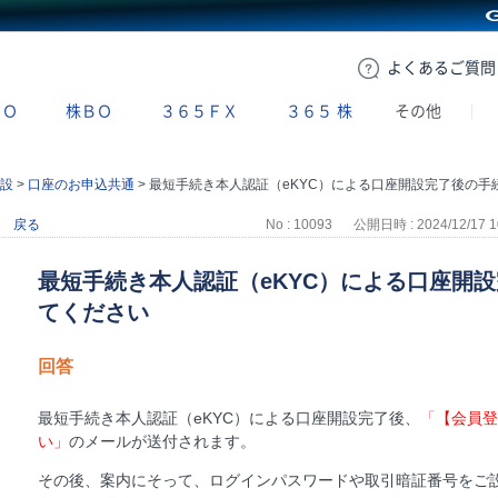
GMOクリック証券
よくある
ご質問
ＢＯ
株ＢＯ
３６５ＦＸ
３６５
株
その他
設
>
口座のお申込共通
>
最短手続き本人認証（eKYC）による口座開設完了後の手続きについて教えてくださ
戻る
No : 10093
公開日時 : 2024/12/17 1
最短手続き本人認証（eKYC）による口座開
てください
回答
最短手続き本人認証（eKYC）による口座開設完了後、
「
【会員登
い」
のメールが送付されます。
その後、案内にそって、ログインパスワードや取引暗証番号をご