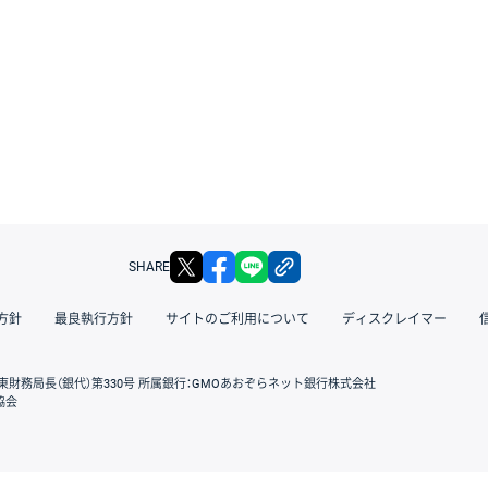
X
facebook
LINE
リンクをコピー
SHARE
方針
最良執行方針
サイトのご利用について
ディスクレイマー
東財務局長（銀代）第330号 所属銀行：GMOあおぞらネット銀行株式会社
協会