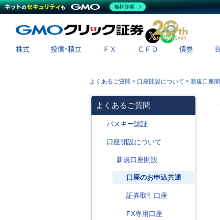
無料診断
X
LINE
株式
投信・積立
ＦＸ
ＣＦＤ
債券
よくあるご質問
>
口座開設について
>
新規口座開
よくあるご質問
パスキー認証
口座開設について
新規口座開設
口座のお申込共通
証券取引口座
FX専用口座