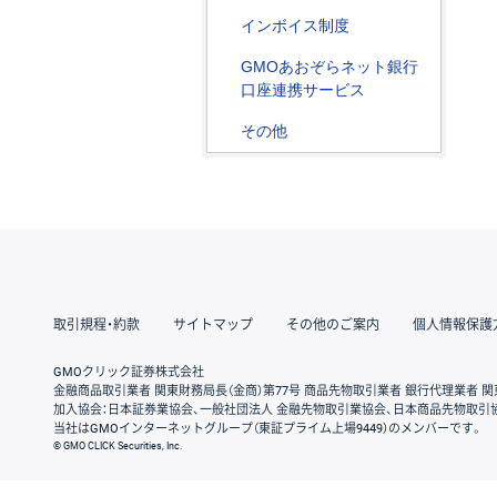
インボイス制度
GMOあおぞらネット銀行
口座連携サービス
その他
取引規程・約款
サイトマップ
その他のご案内
個人情報保護
GMOクリック証券株式会社
金融商品取引業者 関東財務局長（金商）第77号 商品先物取引業者 銀行代理業者 関
加入協会：日本証券業協会、一般社団法人 金融先物取引業協会、日本商品先物取引
当社はGMOインターネットグループ（東証プライム上場9449）のメンバーです。
© GMO CLICK Securities, Inc.