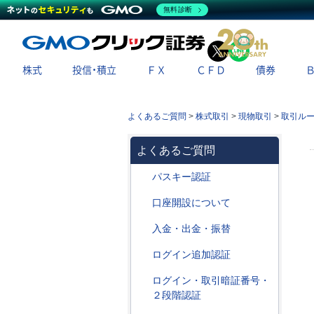
無料診断
X
LINE
株式
投信・積立
ＦＸ
ＣＦＤ
債券
よくあるご質問
>
株式取引
>
現物取引
>
取引ル
よくあるご質問
パスキー認証
口座開設について
入金・出金・振替
ログイン追加認証
ログイン・取引暗証番号・
２段階認証