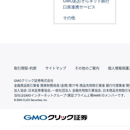
GMOあおぞらネット銀行
口座連携サービス
その他
取引規程・約款
サイトマップ
その他のご案内
個人情報保護
GMOクリック証券株式会社
金融商品取引業者 関東財務局長（金商）第77号 商品先物取引業者 銀行代理業者 関
加入協会：日本証券業協会、一般社団法人 金融先物取引業協会、日本商品先物取引
当社はGMOインターネットグループ（東証プライム上場9449）のメンバーです。
© GMO CLICK Securities, Inc.