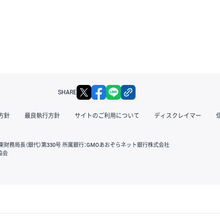
X
facebook
LINE
リンクをコピー
SHARE
方針
最良執行方針
サイトのご利用について
ディスクレイマー
東財務局長（銀代）第330号 所属銀行：GMOあおぞらネット銀行株式会社
協会
GMOクリック証券