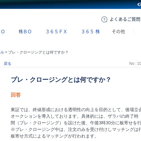
GMOクリック証券
よくある
ご質問
ＢＯ
株ＢＯ
３６５ＦＸ
３６５
株
その他
ール
>
プレ・クロージングとは何ですか？
戻る
No : 1
プレ・クロージングとは何ですか？
回答
東証では、終値形成における透明性の向上を目的として、後場立
オークションを導入しております。具体的には、ザラバの終了時（
間（プレ・クロージング）を設けた後、午後3時30分に板寄せを
※プレ・クロージング中は、注文のみを受け付けしマッチングは
板寄せ方式によるマッチングが行われます。