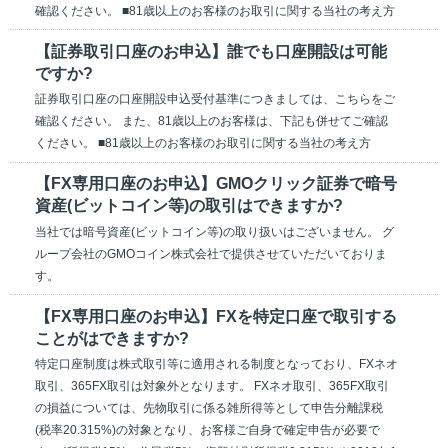
確認ください。 ■81歳以上のお客様のお取引に関する当社の考え方
【証券取引口座のお申込】誰でも口座開設は可能
ですか?
証券取引口座の口座開設申込受付基準につきましては、こちらをご
確認ください。 また、81歳以上のお客様は、下記も併せてご確認
ください。 ■81歳以上のお客様のお取引に関する当社の考え方
【FX専用口座のお申込】GMOクリック証券で暗号
資産(ビットコイン等)の取引はできますか?
当社では暗号資産(ビットコイン等)の取り扱いはございません。 グ
ループ会社のGMOコイン株式会社で提供させていただいておりま
す。
【FX専用口座のお申込】FXを特定口座で取引する
ことがはできますか?
特定口座制度は株式取引等に適用される制度となっており、FXネオ
取引、365FX取引は対象外となります。 FXネオ取引、365FX取引
の損益については、先物取引に係る雑所得等として申告分離課税
(税率20.315%)の対象となり、お客様ご自身で確定申告が必要で