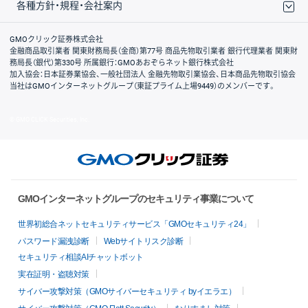
各種方針・規程・会社案内
取引規程・約款
サイトマップ
その他のご案内
個人情報保護方針
最良執行方針
サイトのご利用について
ディスクレイマー
信託保全
リスク説明
会社案内
GMOクリック証券株式会社
金融商品取引業者 関東財務局長（金商）第77号 商品先物取引業者 銀行代理業者 関東財
務局長（銀代）第330号 所属銀行：GMOあおぞらネット銀行株式会社
加入協会：日本証券業協会、一般社団法人 金融先物取引業協会、日本商品先物取引協会
当社はGMOインターネットグループ（東証プライム上場9449）のメンバーです。
© GMO CLICK Securities, Inc.
GMOインターネットグループのセキュリティ事業について
世界初総合ネットセキュリティサービス「GMOセキュリティ24」
パスワード漏洩診断
Webサイトリスク診断
セキュリティ相談AIチャットボット
実在証明・盗聴対策
サイバー攻撃対策（GMOサイバーセキュリティ byイエラエ）