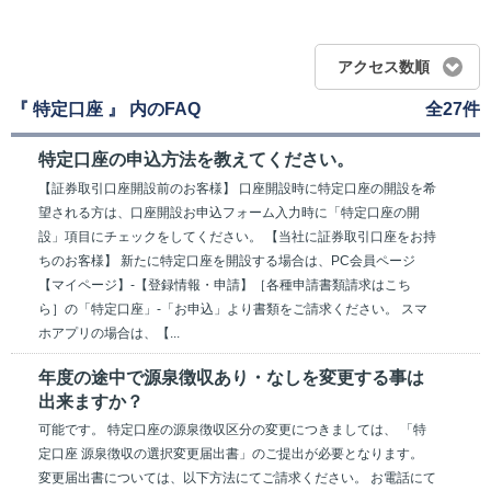
アクセス数順
『 特定口座 』 内のFAQ
全27件
特定口座の申込方法を教えてください。
【証券取引口座開設前のお客様】 口座開設時に特定口座の開設を希
望される方は、口座開設お申込フォーム入力時に「特定口座の開
設」項目にチェックをしてください。 【当社に証券取引口座をお持
ちのお客様】 新たに特定口座を開設する場合は、PC会員ページ
【マイページ】-【登録情報・申請】［各種申請書類請求はこち
ら］の「特定口座」-「お申込」より書類をご請求ください。 スマ
ホアプリの場合は、【...
年度の途中で源泉徴収あり・なしを変更する事は
出来ますか？
可能です。 特定口座の源泉徴収区分の変更につきましては、 「特
定口座 源泉徴収の選択変更届出書」のご提出が必要となります。
変更届出書については、以下方法にてご請求ください。 お電話にて