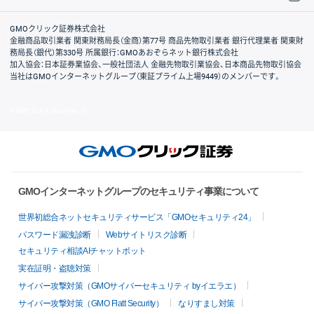
取引規程・約款
サイトマップ
その他のご案内
個人情報保護方針
最良執行方針
サイトのご利用について
ディスクレイマー
信託保全
リスク説明
会社案内
GMOクリック証券株式会社
金融商品取引業者 関東財務局長（金商）第77号 商品先物取引業者 銀行代理業者 関東財
務局長（銀代）第330号 所属銀行：GMOあおぞらネット銀行株式会社
加入協会：日本証券業協会、一般社団法人 金融先物取引業協会、日本商品先物取引協会
当社はGMOインターネットグループ（東証プライム上場9449）のメンバーです。
© GMO CLICK Securities, Inc.
GMOインターネットグループのセキュリティ事業について
世界初総合ネットセキュリティサービス「GMOセキュリティ24」
パスワード漏洩診断
Webサイトリスク診断
セキュリティ相談AIチャットボット
実在証明・盗聴対策
サイバー攻撃対策（GMOサイバーセキュリティ byイエラエ）
サイバー攻撃対策（GMO Flatt Security）
なりすまし対策