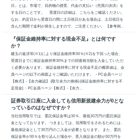
日」とは、市場で、目的物の授受、代金の支払い（売買の決済）を
する日のことです。 受渡日の詳細は、こちらをご確認ください。
なお、約定日から受渡日の間に土日祝日がある場合は、土日祝日を
含んだ期間で金利が発生しますので、ご注意ください。 【参考例...
『保証金維持率に対する現金不足』とは何です
か？
建玉の返済等(※1)により保証金維持率30％(※2)を下回った場合、
受渡日までに保証金維持率30%までの回復相当額を入金していただ
く必要があります。 保証金維持率に対する現金不足の概算値は、会
員ページの以下の画面よりご確認いただけます。 ・PC会員ページ
【株式】-【余力確認】-[取引余力の推移]-[保証金維持率に対する不
足現金] ・PC会員ページ【株式】-【余力...
証券取引口座に入金しても信用新規建余力が0とな
っているのはなぜですか？
当社信用取引では、委託保証金率は30％、最低30万円の委託保証
金となっております。 つきましては、信用取引をされるためには、
最低保証金として30万円のご入金が必要となります。 また、委託
保証金率が30％を割り込んだ場合や、受入保証金の額が30万円を