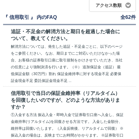
アクセス数順
『 信用取引 』 内のFAQ
全62件
追証・不足金の解消方法と期日を超過した場合に
ついて、教えてください。
解消方法については、発生した追証・不足金ごとに、以下のページ
をご参照ください。 なお、期日までにご対応いただけなかった場
合、お客様の証券取引口座に取引規制をかけさせていただき、当社
の任意により強制決済を行います。（※） 追加保証金（追証） 最
低保証金額（30万円）割れ 保証金維持率に対する現金不足 必要保
証金現金不足 委託保証金現金不足 ...
信用取引で当日の保証金維持率（リアルタイム）
を回復したいのですが、どのような方法がありま
すか？
①入金する方法 振込入金・即時入金で証券取引口座へ入金し、保証
金維持率(リアルタイム)を回復させる方法です。 入金した金額分、
維持率は回復いたします。（入金反映後、リアルタイムで回復） ※
振込入金の場合は、反映までにお時間がかかります。 ※証券取引口