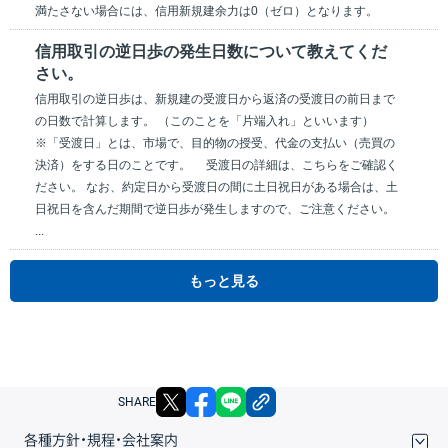
満たさない場合には、信用新規建余力は0（ゼロ）となります。
信用取引の逆日歩の発生日数について教えてくだ
さい。
信用取引の逆日歩は、新規建の受渡日から返済の受渡日の前日まで
の日数で計算します。 （このことを「片端入れ」といいます）
※「受渡日」とは、市場で、目的物の授受、代金の支払い（売買の
決済）をする日のことです。 受渡日の詳細は、こちらをご確認く
ださい。 なお、約定日から受渡日の間に土日祝日がある場合は、土
日祝日を含んだ期間で逆日歩が発生しますので、ご注意ください。
...
もっと見る
X
facebook
LINE
リンクをコピー
SHARE
各種方針・規程・会社案内