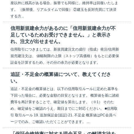
座以外に残高がある場合、振替でも同様に、維持率は回復いたしま
す。 （振替後、リアルタイムで回復） ②建玉を反対売買にて決済
する方...
信用新規建余力があるのに「信用新規建余力が不
足しているためお受けできません。」と表示さ
れ、注文が出せません。
信用取引につきましては、新規買建注文の成行（指成）発注/信用新
規売建注文は、 値幅制限の上限（ストップ高価格）をもとに必要保
証金を計算するため、その分の余力が必要となります。
追証・不足金の概算値について、教えてくださ
い。
追証・不足金の概算値とは、以下の信用取引ルールに定めた基準を
下回った場合に、必要な金額の目安となります。 概算値を基に諸経
費等を再計算することで、確定値を算出します。（※1） そのた
め、確定値をご確認のうえ、期日までにご対応ください。 ■信用取
引 取引ルール 19. 追加保証金(追証) 21. 不足金 概算値はPC会員ペ
ージでのみ、ご確認いただくことができます。 ...
「保証金維持率に対する現金不足」の解消方法を