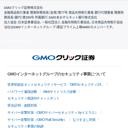
取引規程・約款
サイトマップ
その他のご案内
個人情報保護方針
最良執行方針
サイトのご利用について
ディスクレイマー
信託保全
リスク説明
会社案内
GMOクリック証券株式会社
金融商品取引業者 関東財務局長（金商）第77号 商品先物取引業者 銀行代理業者 関東財
務局長（銀代）第330号 所属銀行：GMOあおぞらネット銀行株式会社
加入協会：日本証券業協会、一般社団法人 金融先物取引業協会、日本商品先物取引協会
当社はGMOインターネットグループ（東証プライム上場9449）のメンバーです。
© GMO CLICK Securities, Inc.
GMOインターネットグループのセキュリティ事業について
世界初総合ネットセキュリティサービス「GMOセキュリティ24」
パスワード漏洩診断
Webサイトリスク診断
セキュリティ相談AIチャットボット
実在証明・盗聴対策
サイバー攻撃対策（GMOサイバーセキュリティ byイエラエ）
サイバー攻撃対策（GMO Flatt Security）
なりすまし対策
セキュリティ事業の軌跡