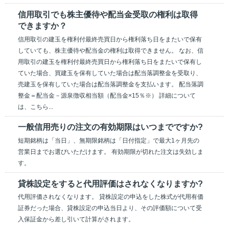
信用取引でも株主優待や配当金受取の権利は取得
できますか？
信用取引の建玉を権利付最終売買日から権利落ち日をまたいで保有
していても、株主優待や配当金の権利は取得できません。 なお、信
用取引の建玉を権利付最終売買日から権利落ち日をまたいで保有し
ていた場合、買建玉を保有していた場合は配当落調整金を受取り、
売建玉を保有していた場合は配当落調整金を支払います。 配当落調
整金＝配当金－源泉徴収相当額（配当金×15％※） 詳細について
は、こちら...
一般信用売りの注文の有効期限はいつまでですか?
短期銘柄は「当日」、無期限銘柄は「日付指定」で最大1ヶ月先の
営業日までお選びいただけます。 有効期限が切れた注文は失効しま
す。
貸株設定をすると代用評価はされなくなりますか?
代用評価されなくなります。 貸株設定の申込をした株式が代用有価
証券だった場合、貸株設定の申込当日より、その評価額について受
入保証金から差し引いて計算がされます。