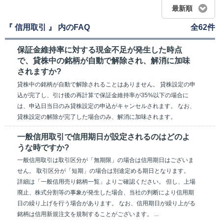
最新順
『 信用取引 』 内のFAQ
全62件
保証金維持率に対する現金不足が発生した時点
で、貸株中の銘柄が自動で解除され、解消に加味
されますか?
貸株中の銘柄が自動で解除されることはありません。 貸株設定の申
込が完了し、引け後の再計算で保証金維持率が35%以下の場合に
は、申込日当日のみ貸株設定の申込がキャンセルされます。 なお、
貸株設定の解除が完了した場合のみ、解消に加味されます。
一般信用取引で信用期日が設定されるのはどのよ
うな時ですか?
一般信用取引は取引区分が「無期限」の場合は信用期日はございま
せん。 取引区分が「短期」の場合は別途定める期日となります。
詳細は「一般信用売り銘柄一覧」よりご確認ください。 但し、上場
廃止、株式分割等の事象が発生した場合、当社の判断により信用期
日の繰り上げを行う場合があります。 なお、信用期日が繰り上がる
銘柄は信用新規注文を規制することがございます。 ...