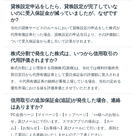
貸株設定申込をしたら、貸株設定が完了していな
いのに受入保証金が減っていましたが、なぜです
か?
当社の貸株サービスのルールにおいて貸株設定の申込をした株式が
代用有価証券だった場合、貸株設定の申込当日より、その評価額に
ついて受入保証金から差し引いて計算がされます。
株式分割で発生した株式は、いつから信用取引の
代用評価されますか?
株式分割により増加する現物株式(新株)は、当社では権利付最終売
買日翌日から代用有価証券として委託保証金の評価額に算入されま
す。 ※代用有価証券の銘柄が重複上場している場合、当社の定める
優先市場における値を評価単価とさせていただきます。
信用取引の追加保証金(追証)が発生した場合、連絡
はありますか?
PC会員ページ【マイページ】-【トップページ】「○○様へのお知ら
せ」及びメールにて行います。 スマホアプリの場合は、【ホー
ム】-【お知らせ】-【お客様へ】及びメールにて行います。 原則と
して電話による連絡はいたしませんのでご了承ください。