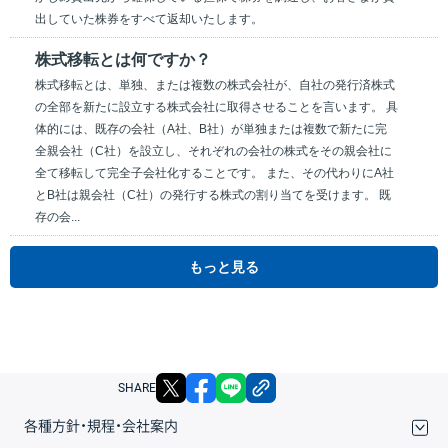
出していた株券をすべて返却いたします。
株式移転とは何ですか？
株式移転とは、単独、または複数の株式会社が、自社の発行済株式
の全部を新たに設立する株式会社に取得させることを言います。 具
体的には、既存の会社（A社、B社）が単独または複数で新たに完
全親会社（C社）を設立し、それぞれの会社の株式をその親会社に
全て移転して完全子会社化することです。 また、その代わりにA社
とB社は親会社（C社）の発行する株式の割り当てを受けます。 既
存の会...
もっと見る
X
facebook
LINE
リンクをコピー
SHARE
各種方針・規程・会社案内