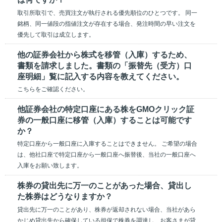
取引所取引で、売買注文が執行される優先順位のひとつです。 同一
銘柄、同一値段の指値注文が存在する場合、発注時間の早い注文を
優先して取引は成立します。
他の証券会社から株式を移管（入庫）するため、
書類を請求しました。書類の「振替先（受方）口
座明細」覧に記入する内容を教えてください。
こちらをご確認ください。
他証券会社の特定口座にある株をGMOクリック証
券の一般口座に移管（入庫）することは可能です
か？
特定口座から一般口座に入庫することはできません。 ご希望の場合
は、他社口座で特定口座から一般口座へ振替後、当社の一般口座へ
入庫をお願い致します。
株券の貸出先に万一のことがあった場合、貸出し
た株券はどうなりますか？
貸出先に万一のことがあり、株券が返却されない場合、当社があら
かじめ貸出先から確保している担保で株券を調達し、お客さまが貸