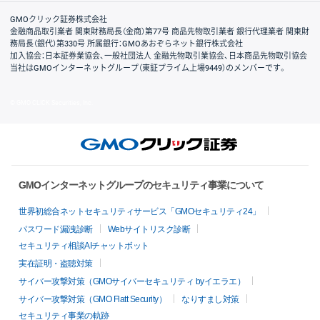
取引規程・約款
サイトマップ
その他のご案内
個人情報保護方針
最良執行方針
サイトのご利用について
ディスクレイマー
信託保全
リスク説明
会社案内
GMOクリック証券株式会社
金融商品取引業者 関東財務局長（金商）第77号 商品先物取引業者 銀行代理業者 関東財
務局長（銀代）第330号 所属銀行：GMOあおぞらネット銀行株式会社
加入協会：日本証券業協会、一般社団法人 金融先物取引業協会、日本商品先物取引協会
当社はGMOインターネットグループ（東証プライム上場9449）のメンバーです。
© GMO CLICK Securities, Inc.
GMOインターネットグループのセキュリティ事業について
世界初総合ネットセキュリティサービス「GMOセキュリティ24」
パスワード漏洩診断
Webサイトリスク診断
セキュリティ相談AIチャットボット
実在証明・盗聴対策
サイバー攻撃対策（GMOサイバーセキュリティ byイエラエ）
サイバー攻撃対策（GMO Flatt Security）
なりすまし対策
セキュリティ事業の軌跡