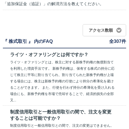
「追加保証金（追証）」の解消方法を教えてください。
アクセス数順
『 株式取引 』 内のFAQ
全307件
ライツ・オファリングとは何ですか？
ライツ・オファリングとは、株主に対する新株予約権の無償割当て
を利用した増資手法です。 新株予約権は、保有する株式の持分に応
じて株主に平等に割り当てられ、割り当てられた新株予約権が上場
する場合には、株主は新株予約権の行使により持分の希薄化を避け
ることができます。 また、行使を行わず持分の希薄化を受け入れる
場合にも、新株予約権を市場で売却することで、経済的損失の全部
又...
制度信用取引と一般信用取引の間で、注文を変更
することは可能ですか？
制度信用取引と一般信用取引との間で、注文の変更はできません。