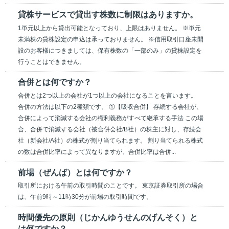
貸株サービスで貸出す株数に制限はありますか。
1単元以上から貸出可能となっており、上限はありません。 ※単元
未満株の貸株設定の申込は承っておりません。 ※信用取引口座未開
設のお客様につきましては、保有株数の「一部のみ」の貸株設定を
行うことはできません。
合併とは何ですか？
合併とは2つ以上の会社が1つ以上の会社になることを言います。
合併の方法は以下の2種類です。 ①【吸収合併】 存続する会社が、
合併によって消滅する会社の権利義務がすべて継承する手法 この場
合、合併で消滅する会社（被合併会社/B社）の株主に対し、存続会
社（新会社/A社）の株式が割り当てられます。 割り当てられる株式
の数は合併比率によって異なりますが、合併比率は合併...
前場（ぜんば）とは何ですか？
取引所における午前の取引時間のことです。 東京証券取引所の場合
は、午前9時～11時30分が前場の取引時間です。
時間優先の原則（じかんゆうせんのげんそく）と
は何ですか？