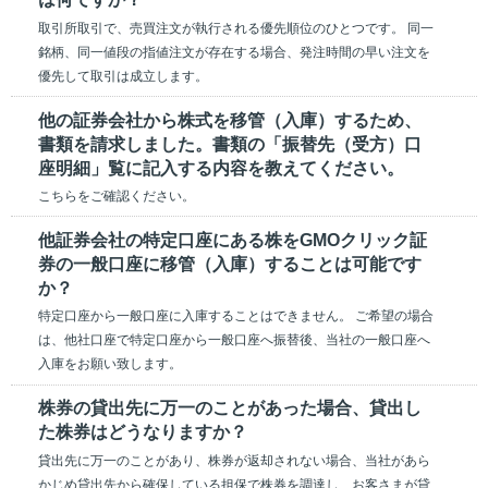
取引所取引で、売買注文が執行される優先順位のひとつです。 同一
銘柄、同一値段の指値注文が存在する場合、発注時間の早い注文を
優先して取引は成立します。
他の証券会社から株式を移管（入庫）するため、
書類を請求しました。書類の「振替先（受方）口
座明細」覧に記入する内容を教えてください。
こちらをご確認ください。
他証券会社の特定口座にある株をGMOクリック証
券の一般口座に移管（入庫）することは可能です
か？
特定口座から一般口座に入庫することはできません。 ご希望の場合
は、他社口座で特定口座から一般口座へ振替後、当社の一般口座へ
入庫をお願い致します。
株券の貸出先に万一のことがあった場合、貸出し
た株券はどうなりますか？
貸出先に万一のことがあり、株券が返却されない場合、当社があら
かじめ貸出先から確保している担保で株券を調達し、お客さまが貸