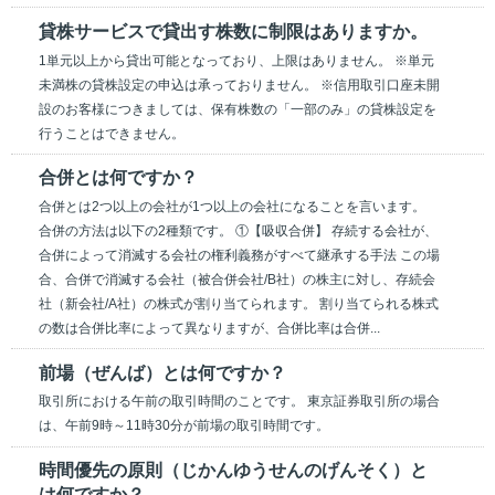
貸株サービスで貸出す株数に制限はありますか。
1単元以上から貸出可能となっており、上限はありません。 ※単元
未満株の貸株設定の申込は承っておりません。 ※信用取引口座未開
設のお客様につきましては、保有株数の「一部のみ」の貸株設定を
行うことはできません。
合併とは何ですか？
合併とは2つ以上の会社が1つ以上の会社になることを言います。
合併の方法は以下の2種類です。 ①【吸収合併】 存続する会社が、
合併によって消滅する会社の権利義務がすべて継承する手法 この場
合、合併で消滅する会社（被合併会社/B社）の株主に対し、存続会
社（新会社/A社）の株式が割り当てられます。 割り当てられる株式
の数は合併比率によって異なりますが、合併比率は合併...
前場（ぜんば）とは何ですか？
取引所における午前の取引時間のことです。 東京証券取引所の場合
は、午前9時～11時30分が前場の取引時間です。
時間優先の原則（じかんゆうせんのげんそく）と
は何ですか？