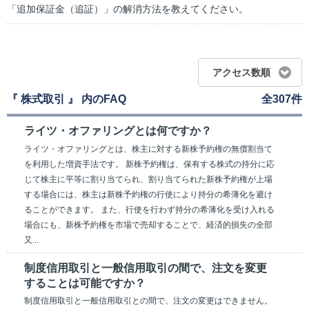
「追加保証金（追証）」の解消方法を教えてください。
アクセス数順
『 株式取引 』 内のFAQ
全307件
ライツ・オファリングとは何ですか？
ライツ・オファリングとは、株主に対する新株予約権の無償割当て
を利用した増資手法です。 新株予約権は、保有する株式の持分に応
じて株主に平等に割り当てられ、割り当てられた新株予約権が上場
する場合には、株主は新株予約権の行使により持分の希薄化を避け
ることができます。 また、行使を行わず持分の希薄化を受け入れる
場合にも、新株予約権を市場で売却することで、経済的損失の全部
又...
制度信用取引と一般信用取引の間で、注文を変更
することは可能ですか？
制度信用取引と一般信用取引との間で、注文の変更はできません。