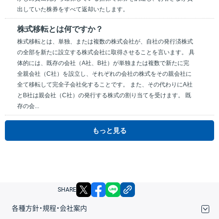
出していた株券をすべて返却いたします。
株式移転とは何ですか？
株式移転とは、単独、または複数の株式会社が、自社の発行済株式
の全部を新たに設立する株式会社に取得させることを言います。 具
体的には、既存の会社（A社、B社）が単独または複数で新たに完
全親会社（C社）を設立し、それぞれの会社の株式をその親会社に
全て移転して完全子会社化することです。 また、その代わりにA社
とB社は親会社（C社）の発行する株式の割り当てを受けます。 既
存の会...
もっと見る
X
facebook
LINE
リンクをコピー
SHARE
各種方針・規程・会社案内