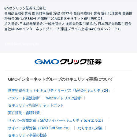
取引規程・約款
サイトマップ
その他のご案内
個人情報保護方針
最良執行方針
サイトのご利用について
ディスクレイマー
信託保全
リスク説明
会社案内
GMOクリック証券株式会社
金融商品取引業者 関東財務局長（金商）第77号 商品先物取引業者 銀行代理業者 関東財
務局長（銀代）第330号 所属銀行：GMOあおぞらネット銀行株式会社
加入協会：日本証券業協会、一般社団法人 金融先物取引業協会、日本商品先物取引協会
当社はGMOインターネットグループ（東証プライム上場9449）のメンバーです。
© GMO CLICK Securities, Inc.
GMOインターネットグループのセキュリティ事業について
世界初総合ネットセキュリティサービス「GMOセキュリティ24」
パスワード漏洩診断
Webサイトリスク診断
セキュリティ相談AIチャットボット
実在証明・盗聴対策
サイバー攻撃対策（GMOサイバーセキュリティ byイエラエ）
サイバー攻撃対策（GMO Flatt Security）
なりすまし対策
セキュリティ事業の軌跡