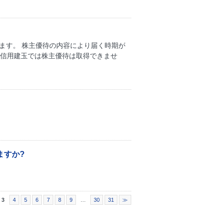
ます。 株主優待の内容により届く時期が
、信用建玉では株主優待は取得できませ
ますか?
3
4
5
6
7
8
9
…
30
31
≫