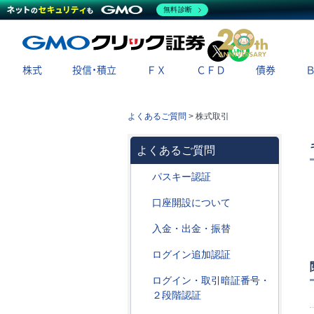
無料診断
X
LINE
株式
投信・積立
ＦＸ
ＣＦＤ
債券
よくあるご質問
>
株式取引
よくあるご質問
パスキー認証
口座開設について
入金・出金・振替
ログイン追加認証
ログイン・取引暗証番号・
２段階認証