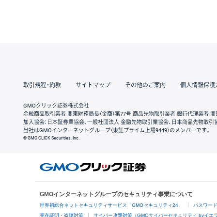
取引規程・約款
サイトマップ
その他のご案内
個人情報保護
GMOクリック証券株式会社
金融商品取引業者 関東財務局長（金商）第77号 商品先物取引業者 銀行代理業者 関
加入協会：日本証券業協会、一般社団法人 金融先物取引業協会、日本商品先物取引
当社はGMOインターネットグループ（東証プライム上場9449）のメンバーです。
© GMO CLICK Securities, Inc.
GMOインターネットグループのセキュリティ事業について
世界初総合ネットセキュリティサービス「GMOセキュリティ24」
パスワー
実在証明・盗聴対策
サイバー攻撃対策（GMOサイバーセキュリティ byイエ