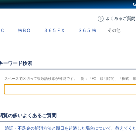
GMOクリック証券
よくある
ご質問
ＢＯ
株ＢＯ
３６５ＦＸ
３６５
株
その他
キーワード検索
スペースで区切って複数語検索が可能です。 例：「FX 取引時間」「株式 
閲覧の多いよくあるご質問
追証・不足金の解消方法と期日を超過した場合について、教えてく