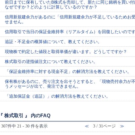
前日までに保有していたB株式を売却して、新たに同じ銘柄を買い付
なぜですか？どのように計算しているのですか？
信用新規建余力があるのに「信用新規建余力が不足しているためお
せません。
信用取引で当日の保証金維持率（リアルタイム）を回復したいので
追証・不足金の概算値について、教えてください。
現物株で約定した値段と取得単価が違います。どうしてですか？
株式取引の逆指値注文について教えてください。
「保証金維持率に対する現金不足」の解消方法を教えてください。
保有株があるのに、売り注文を出そうとすると、「現物売付余力が
うメッセージが出て、発注できません。
「追加保証金（追証）」の解消方法を教えてください。
『 株式取引 』 内のFAQ
307件中 21 - 30 件を表示
≪
3 / 31ページ
≫