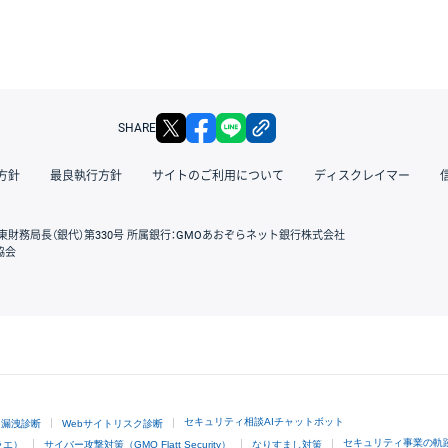
X
facebook
LINE
リンクをコピー
SHARE
方針
最良執行方針
サイトのご利用について
ディスクレイマー
東財務局長（銀代）第330号 所属銀行：GMOあおぞらネット銀行株式会社
協会
GMOクリック証券
セキュリティ相談AIチャットボット
ド漏洩診断
Webサイトリスク診断
セキュリティ事業の軌
ラエ）
サイバー攻撃対策（GMO Flatt Security）
なりすまし対策