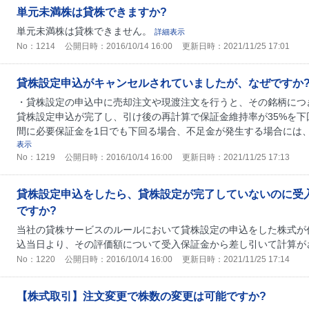
単元未満株は貸株できますか?
単元未満株は貸株できません。
詳細表示
No：1214
公開日時：2016/10/14 16:00
更新日時：2021/11/25 17:01
貸株設定申込がキャンセルされていましたが、なぜですか
・貸株設定の申込中に売却注文や現渡注文を行うと、その銘柄につ
貸株設定申込が完了し、引け後の再計算で保証金維持率が35%を下
間に必要保証金を1日でも下回る場合、不足金が発生する場合には
表示
No：1219
公開日時：2016/10/14 16:00
更新日時：2021/11/25 17:13
貸株設定申込をしたら、貸株設定が完了していないのに受
ですか?
当社の貸株サービスのルールにおいて貸株設定の申込をした株式が
込当日より、その評価額について受入保証金から差し引いて計算が
No：1220
公開日時：2016/10/14 16:00
更新日時：2021/11/25 17:14
【株式取引】注文変更で株数の変更は可能ですか?