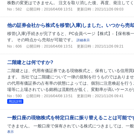
株数の変更はできません。 注文を取り消した後、再度、発注して
No：582
公開日時：2016/04/08 13:51
更新日時：2021/11/26 09:03
他の証券会社から株式を移管(入庫)しました。いつから売
移管(入庫)手続きが完了すると、PC会員ページ【株式】-【保有
す。 その時点から売却が可能です。
詳細表示
No：606
公開日時：2016/04/08 13:51
更新日時：2021/11/26 09:21
二階建とは何ですか?
二階建とは、代用有価証券である現物株式と、保有している信用買
ます。 当社では二階建について一律の規制を行うものではありま
の代用有価証券の占有率の状態によっては、個別に注意喚起を行うこ
場等に上場されている銘柄は流動性が低く、変動率が高いケースが多
No：590
公開日時：2016/04/08 13:51
更新日時：2021/11/26 09:41
用語説明
一般口座の現物株式を特定口座に振り替えることは可能で
できません。 一般口座で保有されている株式につきましては、一
表示