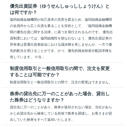
優先出資証券（ゆうせんしゅっししょうけん）と
は何ですか？
協同組織金融機関が自己資本の充実を図るため、協同組織金融機関
の会員外から広く出資を募ることを目的として、「協同組織金融機
関の優先出資に関する法律」に基づき発行されるものです。 優先出
資制度においては、協同組織性を損なわないよう、優先出資証券の
所有者は普通出資者総会における議決権を有しませんが、一方で優
先的配当を受けることができ、かつ、優先的残余財産分配請求権を
有しています。 ※当...
制度信用取引と一般信用取引の間で、注文を変更
することは可能ですか？
制度信用取引と一般信用取引との間で、注文の変更はできません。
株券の貸出先に万一のことがあった場合、貸出し
た株券はどうなりますか？
貸出先に万一のことがあり、株券が返却されない場合、当社があら
かじめ貸出先から確保している担保で株券を調達し、お客さまが貸
出していた株券をすべて返却いたします。