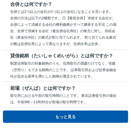
合併とは何ですか？
合併とは2つ以上の会社が1つ以上の会社になることを言います。
合併の方法は以下の2種類です。 ①【吸収合併】 存続する会社が、
合併によって消滅する会社の権利義務がすべて継承する手法 この場
合、合併で消滅する会社（被合併会社/B社）の株主に対し、存続会
社（新会社/A社）の株式が割り当てられます。 割り当てられる株式
の数は合併比率によって異なりますが、合併比率は合併...
貸借銘柄（たいしゃくめいがら）とは何ですか？
制度信用取引の対象銘柄のうち、信用取引の買建だけでなく、売建
（空売り）もできる銘柄のことです。 証券取引所および証券金融会
社が定める基準を満たした銘柄が選定されています。
前場（ぜんば）とは何ですか？
取引所における午前の取引時間のことです。 東京証券取引所の場合
は、午前9時～11時30分が前場の取引時間です。
もっと見る