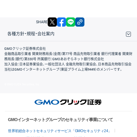
X
facebook
LINE
リンクをコピー
SHARE
各種方針・規程・会社案内
取引規程・約款
サイトマップ
その他のご案内
個人情報保護方針
最良執行方針
サイトのご利用について
ディスクレイマー
信託保全
リスク説明
会社案内
GMOクリック証券株式会社
金融商品取引業者 関東財務局長（金商）第77号 商品先物取引業者 銀行代理業者 関東財
務局長（銀代）第330号 所属銀行：GMOあおぞらネット銀行株式会社
加入協会：日本証券業協会、一般社団法人 金融先物取引業協会、日本商品先物取引協会
当社はGMOインターネットグループ（東証プライム上場9449）のメンバーです。
© GMO CLICK Securities, Inc.
GMOインターネットグループのセキュリティ事業について
世界初総合ネットセキュリティサービス「GMOセキュリティ24」