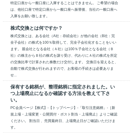
特定口座から一般口座に入庫することはできません。 ご希望の場合
は、他社口座で特定口座から一般口座へ振替後、当社の一般口座へ
入庫をお願い致します。
株式交換とは何ですか？
株式交換とは、ある会社（A社：存続会社）が他の会社（B社：完
全子会社）の株式を100％取得して、完全子会社化することをいい
ます。 親会社となる会社（Ａ社）は100％子会社となる会社（Ｂ
社）の株主からＢ社の株式を譲り受け、代わりにＡ社の株式を所定
の交換比率で計算された株数だけ交付します。 交換日を迎えると、
自動で株式交換が行われますので、お客様の手続きは必要ありま
せ...
保有する銘柄が、整理銘柄に指定されました。い
つ上場廃止になるか確認する方法を教えて下さ
い。
PC会員ページ【株式】-【トップページ】-「取引注意銘柄」-［新
規上場・上場変更・公開買付・ポスト割当・上場廃止］よりご確認
ください。 割当日 、売買最終日、上場廃止日がご確認いただけま
す。